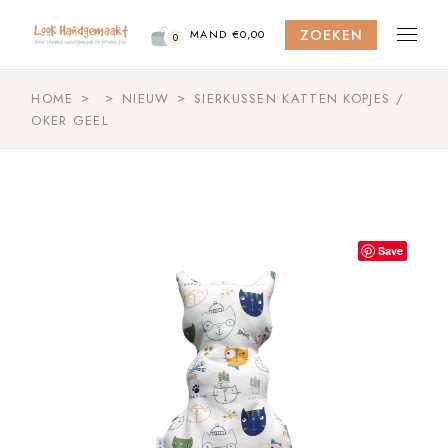
Skip
to
ZOEKEN
the
MAND
€
0,00
0
content
HOME
NIEUW
SIERKUSSEN KATTEN KOPJES /
OKER GEEL
Save