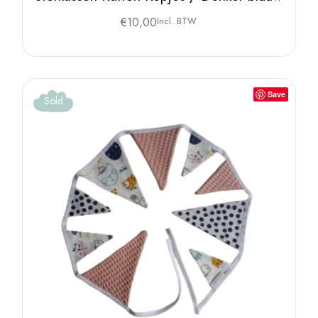
€
10,00
Incl. BTW
Save
Sold