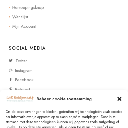
Herroepingsknop
Wenslijst
Mijn Account
SOCIAL MEDIA
Twitter
Instagram
Facebook
Pinterest
Beheer cookie toestemming
CONTACT
Om de beste ervaringen te bieden, gebruiken wij technologieën zoals cookies
om informatie over je apparaat op te slaan en/of te raadplegen. Door in te
stemmen met deze technologieën kunnen wij gegevens zoals surfgedrag of
Vragen of wensen? Neem contact op!
unieke ID's op deze site verwerken. Als je geen toestemming geeft of uw