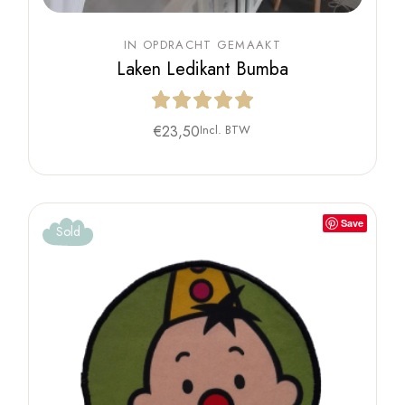
IN OPDRACHT GEMAAKT
Laken Ledikant Bumba
€
23,50
Incl. BTW
Save
Sold