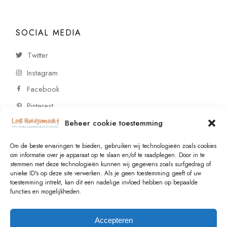
SOCIAL MEDIA
Twitter
Instagram
Facebook
Pinterest
Beheer cookie toestemming
CONTACT
Om de beste ervaringen te bieden, gebruiken wij technologieën zoals cookies
om informatie over je apparaat op te slaan en/of te raadplegen. Door in te
stemmen met deze technologieën kunnen wij gegevens zoals surfgedrag of
Vragen of wensen? Neem contact op!
unieke ID's op deze site verwerken. Als je geen toestemming geeft of uw
toestemming intrekt, kan dit een nadelige invloed hebben op bepaalde
+31 (0)6 229 021 29
functies en mogelijkheden.
info@lookhandgemaakt.nl
Accepteren