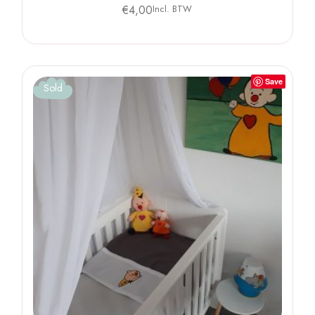
€
4,00
Incl. BTW
Save
Sold