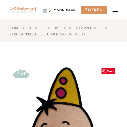
Skip
to
ZOEKEN
the
MAND
€
0,00
0
content
HOME
ACCESSOIRES
STRIJKAPPLICATIE
STRIJKAPPLICATIE BUMBA OGEN DICHT
Save
Sold