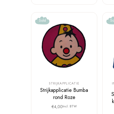
Sold
So
STRIJKAPPLICATIE
Strijkapplicatie Bumba
S
rond Roze
€
4,00
Incl. BTW