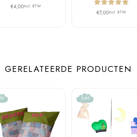
€
4,00
Incl. BTW
€
7,00
Incl. BTW
GERELATEERDE PRODUCTEN
ld
Sold