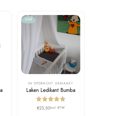
Sold
IN OPDRACHT GEMAAKT
ba
Laken Ledikant Bumba
€
23,50
Incl. BTW