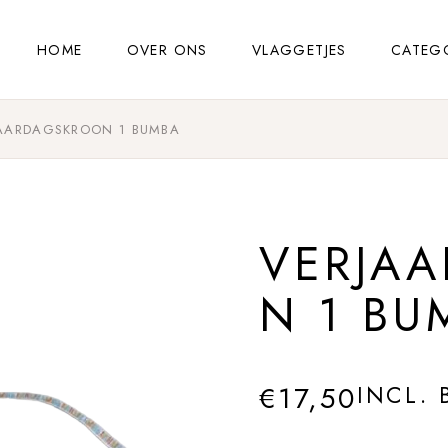
HOME
OVER ONS
VLAGGETJES
CATEG
AARDAGSKROON 1 BUMBA
VERJA
N 1 BU
€
17,50
INCL.