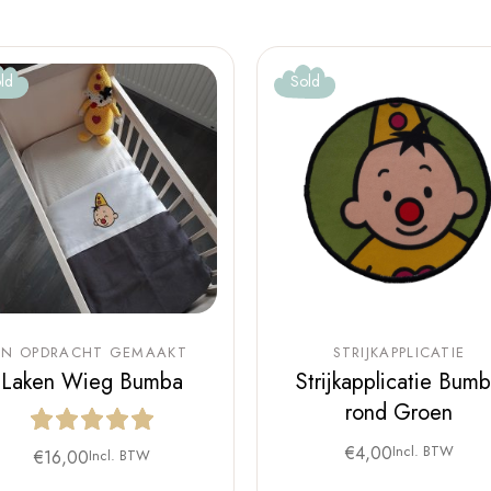
ld
Sold
IN OPDRACHT GEMAAKT
STRIJKAPPLICATIE
Laken Wieg Bumba
Strijkapplicatie Bum
rond Groen
€
4,00
Incl. BTW
€
16,00
Incl. BTW