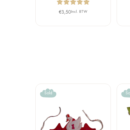
€
3,50
Incl. BTW
Sold
So