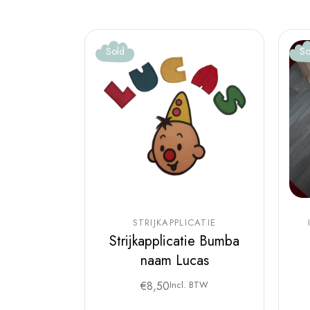
Sold
So
STRIJKAPPLICATIE
Strijkapplicatie Bumba
naam Lucas
€
8,50
Incl. BTW