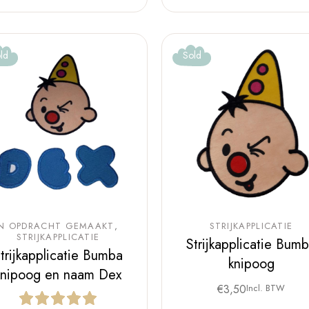
ld
Sold
IN OPDRACHT GEMAAKT
STRIJKAPPLICATIE
STRIJKAPPLICATIE
Strijkapplicatie Bum
trijkapplicatie Bumba
knipoog
knipoog en naam Dex
€
3,50
Incl. BTW