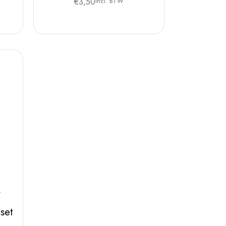
€
3,50
Incl. BTW
 set