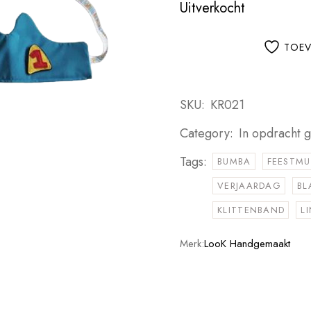
Uitverkocht
TOEV
SKU:
KR021
Category:
In opdracht 
Tags:
BUMBA
FEESTMU
VERJAARDAG
BL
KLITTENBAND
L
Merk:
LooK Handgemaakt