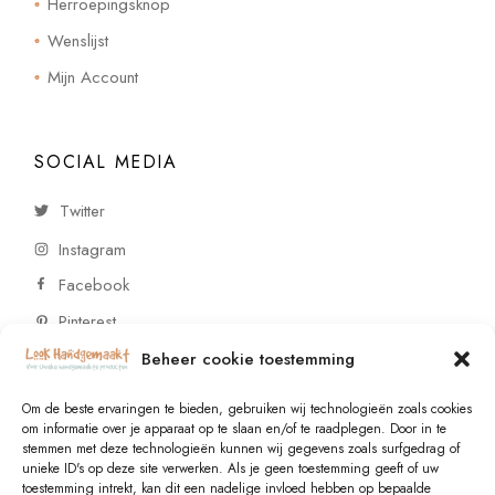
Herroepingsknop
Wenslijst
Mijn Account
SOCIAL MEDIA
Twitter
Instagram
Facebook
Pinterest
Beheer cookie toestemming
CONTACT
Om de beste ervaringen te bieden, gebruiken wij technologieën zoals cookies
om informatie over je apparaat op te slaan en/of te raadplegen. Door in te
stemmen met deze technologieën kunnen wij gegevens zoals surfgedrag of
Vragen of wensen? Neem contact op!
unieke ID's op deze site verwerken. Als je geen toestemming geeft of uw
toestemming intrekt, kan dit een nadelige invloed hebben op bepaalde
+31 (0)6 229 021 29