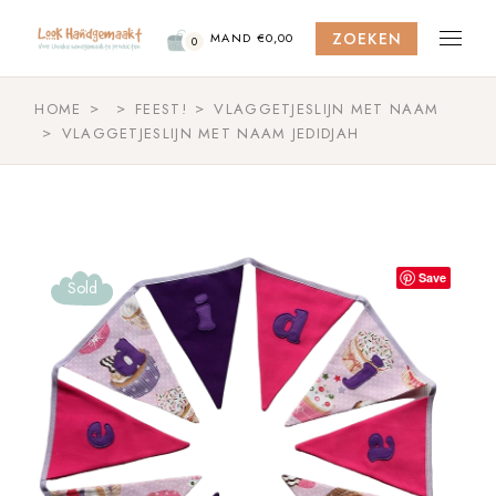
Skip
to
ZOEKEN
the
MAND
€
0,00
0
content
HOME
FEEST!
VLAGGETJESLIJN MET NAAM
VLAGGETJESLIJN MET NAAM JEDIDJAH
Save
Sold