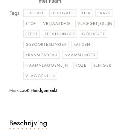
met naam
Tags:
CUPCAKE
DECORATIE
LILA
PAARS
STOF
VERJAARDAG
VLAGGETJESLIJN
FEEST
FEESTSLINGER
GEBOORTE
GEBOORTESLINGER
KATOEN
KRAAMCADEAU
NAAMSLINGER
NAAMVLAGGENLIJN
ROZE
SLINGER
VLAGGENLIJN
Merk:
LooK Handgemaakt
Beschrijving