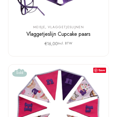
MEISJE
VLAGGETJESLIJNEN
Vlaggetjeslijn Cupcake paars
€
16,00
Incl. BTW
Save
Sold