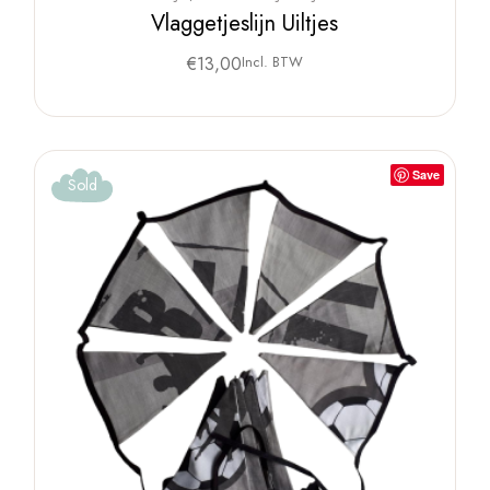
Vlaggetjeslijn Uiltjes
€
13,00
Incl. BTW
Save
Sold