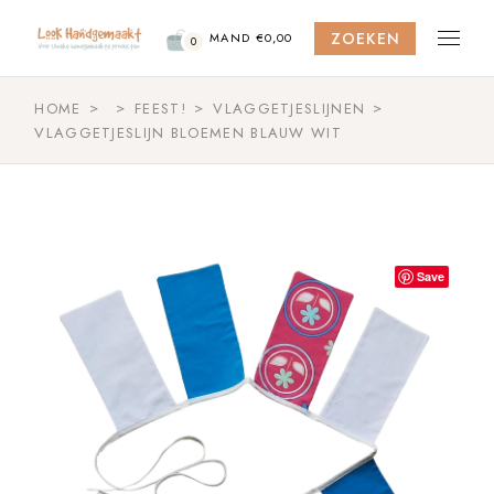
Skip
to
ZOEKEN
the
MAND
€
0,00
0
content
HOME
FEEST!
VLAGGETJESLIJNEN
VLAGGETJESLIJN BLOEMEN BLAUW WIT
Save