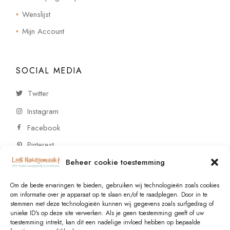
Wenslijst
Mijn Account
SOCIAL MEDIA
Twitter
Instagram
Facebook
Pinterest
Beheer cookie toestemming
CONTACT
Om de beste ervaringen te bieden, gebruiken wij technologieën zoals cookies
om informatie over je apparaat op te slaan en/of te raadplegen. Door in te
stemmen met deze technologieën kunnen wij gegevens zoals surfgedrag of
Vragen of wensen? Neem contact op!
unieke ID's op deze site verwerken. Als je geen toestemming geeft of uw
toestemming intrekt, kan dit een nadelige invloed hebben op bepaalde
+31 (0)6 229 021 29