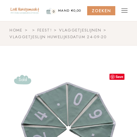
Skip
to
ZOEKEN
the
MAND
€
0,00
0
content
HOME
FEEST!
VLAGGETJESLIJNEN
VLAGGETJESLIJN HUWELIJKSDATUM 24-09-20
Save
Sold