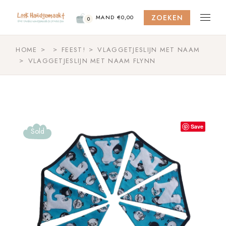
Skip
to
ZOEKEN
the
MAND
€
0,00
0
content
HOME
FEEST!
VLAGGETJESLIJN MET NAAM
VLAGGETJESLIJN MET NAAM FLYNN
Save
Sold