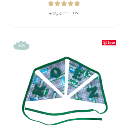
€
17,50
Incl. BTW
Save
Sold