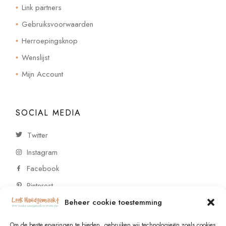
Link partners
Gebruiksvoorwaarden
Herroepingsknop
Wenslijst
Mijn Account
SOCIAL MEDIA
Twitter
Instagram
Facebook
Pinterest
Beheer cookie toestemming
CONTACT
Om de beste ervaringen te bieden, gebruiken wij technologieën zoals cookies