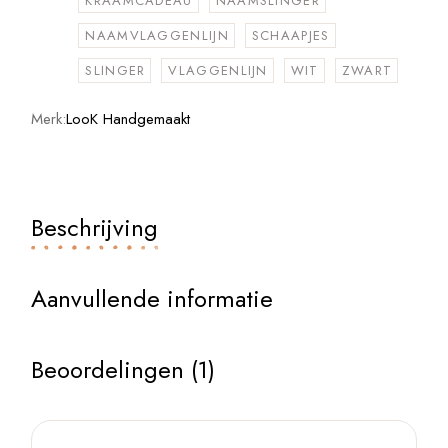
KRAAMCADEAU
NAAMSLINGER
NAAMVLAGGENLIJN
SCHAAPJES
SLINGER
VLAGGENLIJN
WIT
ZWART
Merk:
LooK Handgemaakt
Beschrijving
Aanvullende informatie
Beoordelingen (1)