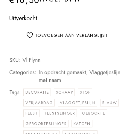
€
16,50
Uitverkocht
TOEVOEGEN AAN VERLANGLIJST
SKU:
Vl Flynn
Categories:
In opdracht gemaakt
,
Vlaggetjeslijn
met naam
Tags:
DECORATIE
SCHAAP
STOF
VERJAARDAG
VLAGGETJESLIJN
BLAUW
FEEST
FEESTSLINGER
GEBOORTE
GEBOORTESLINGER
KATOEN