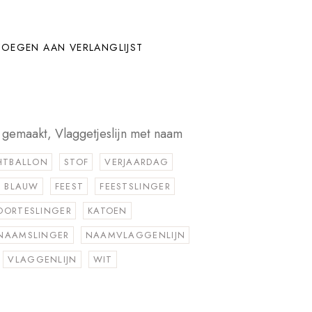
OEGEN AAN VERLANGLIJST
t gemaakt
,
Vlaggetjeslijn met naam
HTBALLON
STOF
VERJAARDAG
BLAUW
FEEST
FEESTSLINGER
OORTESLINGER
KATOEN
NAAMSLINGER
NAAMVLAGGENLIJN
VLAGGENLIJN
WIT