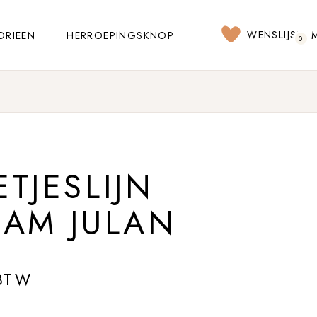
WENSLIJST
ORIEËN
HERROEPINGSKNOP
0
TJESLIJN
AM JULAN
 BTW