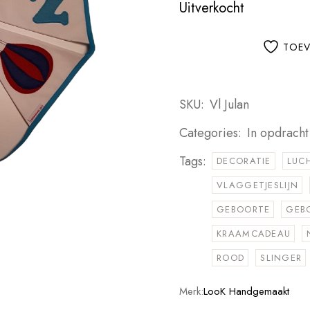
Uitverkocht
TOEV
SKU:
Vl Julan
Categories:
In opdrach
Tags:
DECORATIE
LUC
VLAGGETJESLIJN
GEBOORTE
GEB
KRAAMCADEAU
ROOD
SLINGER
Merk:
LooK Handgemaakt