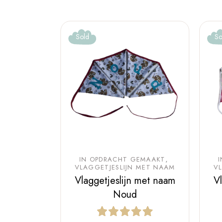
Sold
So
IN OPDRACHT GEMAAKT
VLAGGETJESLIJN MET NAAM
V
Vlaggetjeslijn met naam
V
Noud