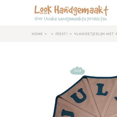
Skip
to
the
content
HOME
FEEST!
VLAGGETJESLIJN MET
Sold