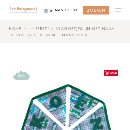
Skip
to
ZOEKEN
the
MAND
€
0,00
0
content
HOME
FEEST!
VLAGGETJESLIJN MET NAAM
VLAGGETJESLIJN MET NAAM KOEN
Save
Sold