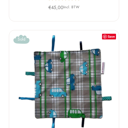
€
45,00
Incl. BTW
Save
Sold