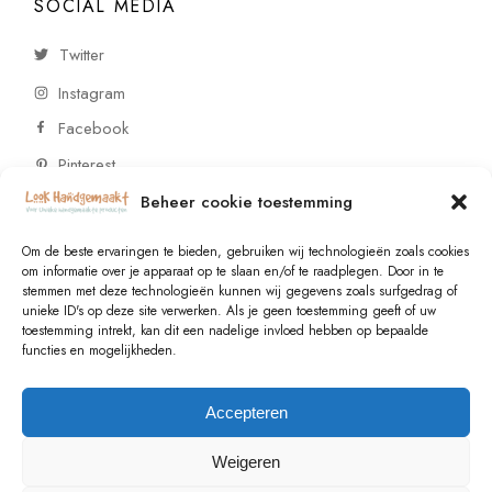
SOCIAL MEDIA
Twitter
Instagram
Facebook
Pinterest
Beheer cookie toestemming
CONTACT
Om de beste ervaringen te bieden, gebruiken wij technologieën zoals cookies
om informatie over je apparaat op te slaan en/of te raadplegen. Door in te
stemmen met deze technologieën kunnen wij gegevens zoals surfgedrag of
Vragen of wensen? Neem contact op!
unieke ID's op deze site verwerken. Als je geen toestemming geeft of uw
toestemming intrekt, kan dit een nadelige invloed hebben op bepaalde
+31 (0)6 229 021 29
functies en mogelijkheden.
info@lookhandgemaakt.nl
Accepteren
Weigeren