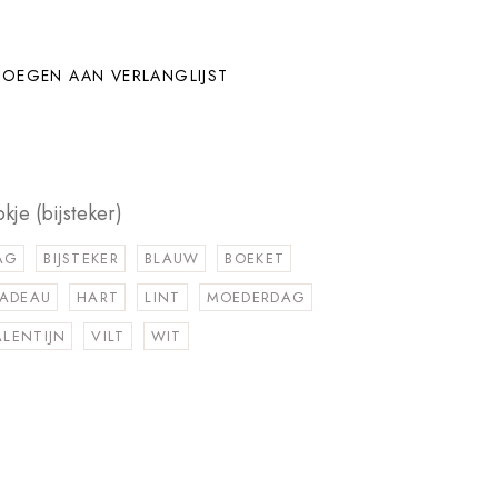
OEGEN AAN VERLANGLIJST
kje (bijsteker)
AG
BIJSTEKER
BLAUW
BOEKET
ADEAU
HART
LINT
MOEDERDAG
ALENTIJN
VILT
WIT