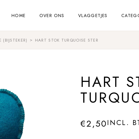
HOME
OVER ONS
VLAGGETJES
CATEG
 (BIJSTEKER)
HART STOK TURQUOISE STER
HART S
TURQUO
€
2,50
INCL. 