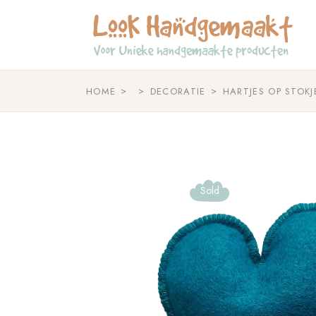
Skip
to
the
content
HOME
DECORATIE
HARTJES OP STOKJE
Sold