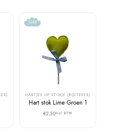
Sold
KER)
HARTJES OP STOKJE (BIJSTEKER)
Hart stok Lime Groen 1
€
2,50
Incl. BTW