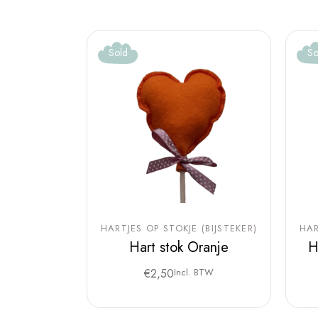
Sold
So
HARTJES OP STOKJE (BIJSTEKER)
HAR
Hart stok Oranje
H
€
2,50
Incl. BTW