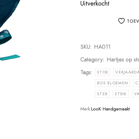
Uitverkocht
TOEV
SKU:
HA011
Category:
Hartjes op sto
Tags:
STOK
VERJAARD
BOS BLOEMEN
C
STER
STRIK
V
Merk:
LooK Handgemaakt