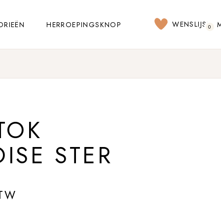
WENSLIJST
ORIEËN
HERROEPINGSKNOP
0
TOK
ISE STER
BTW