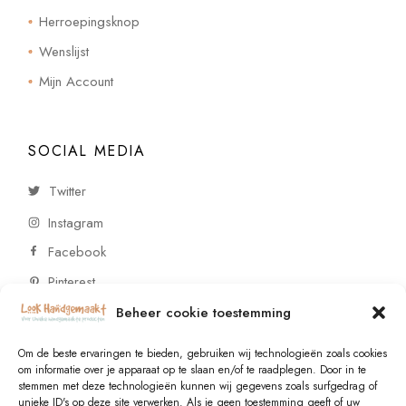
Herroepingsknop
Wenslijst
Mijn Account
SOCIAL MEDIA
Twitter
Instagram
Facebook
Pinterest
Beheer cookie toestemming
CONTACT
Om de beste ervaringen te bieden, gebruiken wij technologieën zoals cookies
om informatie over je apparaat op te slaan en/of te raadplegen. Door in te
stemmen met deze technologieën kunnen wij gegevens zoals surfgedrag of
Vragen of wensen? Neem contact op!
unieke ID's op deze site verwerken. Als je geen toestemming geeft of uw