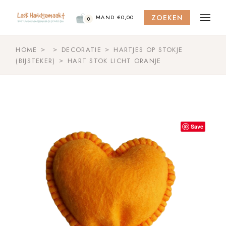
Skip
to
ZOEKEN
the
MAND
€
0,00
0
content
HOME
DECORATIE
HARTJES OP STOKJE
(BIJSTEKER)
HART STOK LICHT ORANJE
Save