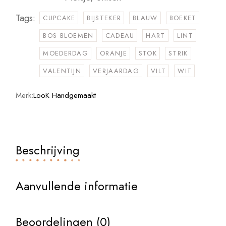
Tags:
CUPCAKE
BIJSTEKER
BLAUW
BOEKET
BOS BLOEMEN
CADEAU
HART
LINT
MOEDERDAG
ORANJE
STOK
STRIK
VALENTIJN
VERJAARDAG
VILT
WIT
Merk:
LooK Handgemaakt
Beschrijving
Aanvullende informatie
Beoordelingen (0)