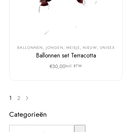
BALLONNEN
JONGEN
MEISJE
NIEUW
UNISEX
Ballonnen set Terracotta
€
30,00
Incl. BTW
1
2
Categorieën
Een
categorie