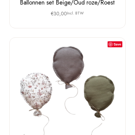
Ballonnen set Beige/Oud roze/Roest
€
30,00
Incl. BTW
Save