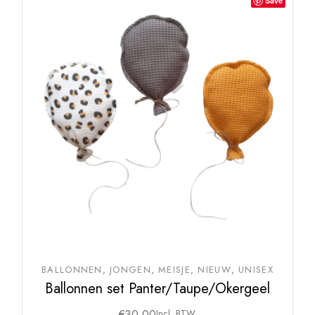
Save
BALLONNEN
JONGEN
MEISJE
NIEUW
UNISEX
Ballonnen set Panter/Taupe/Okergeel
€
30,00
Incl. BTW