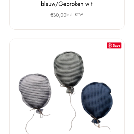
blauw/Gebroken wit
€
30,00
Incl. BTW
Save