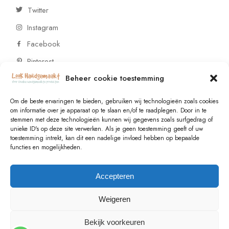
Twitter
Instagram
Facebook
Pinterest
Beheer cookie toestemming
CONTACT
Om de beste ervaringen te bieden, gebruiken wij technologieën zoals cookies
om informatie over je apparaat op te slaan en/of te raadplegen. Door in te
stemmen met deze technologieën kunnen wij gegevens zoals surfgedrag of
Vragen of wensen? Neem contact op!
unieke ID's op deze site verwerken. Als je geen toestemming geeft of uw
toestemming intrekt, kan dit een nadelige invloed hebben op bepaalde
+31 (0)6 229 021 29
functies en mogelijkheden.
info@lookhandgemaakt.nl
Accepteren
Weigeren
Bekijk voorkeuren
© 2023
Valk Systems
, All Rights Reserved