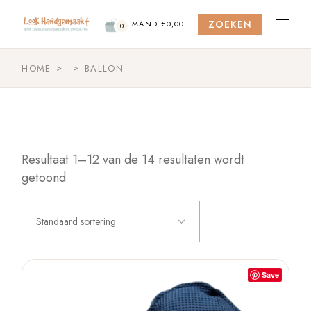
Skip
to
ZOEKEN
the
MAND
€
0,00
0
content
HOME
BALLON
Resultaat 1–12 van de 14 resultaten wordt
getoond
Standaard sortering
Save