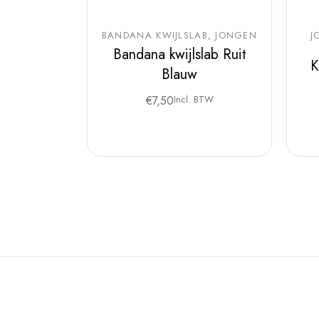
BANDANA KWIJLSLAB
JONGEN
J
Bandana kwijlslab Ruit
K
Blauw
€
7,50
Incl. BTW