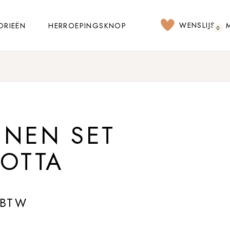
WENSLIJST
ORIEËN
HERROEPINGSKNOP
0
NNEN SET
OTTA
 BTW