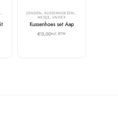
N
JONGEN
KUSSENHOEZEN
MEISJE
UNISEX
it
Kussenhoes set Aap
€
15,00
Incl. BTW