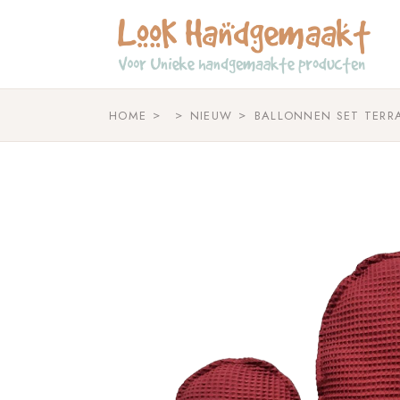
Skip
to
the
content
HOME
NIEUW
BALLONNEN SET TERR