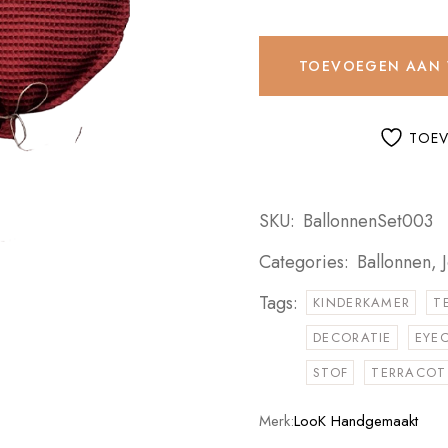
TOEVOEGEN AAN
TOEV
SKU:
BallonnenSet003
Categories:
Ballonnen
,
Tags:
KINDERKAMER
T
DECORATIE
EYE
STOF
TERRACOT
Merk:
LooK Handgemaakt