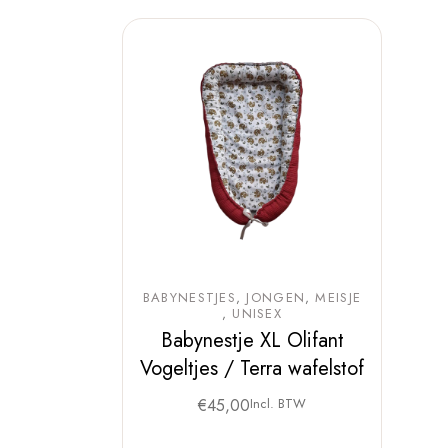
BABYNESTJES
JONGEN
MEISJE
UNISEX
Babynestje XL Olifant
Vogeltjes / Terra wafelstof
€
45,00
Incl. BTW