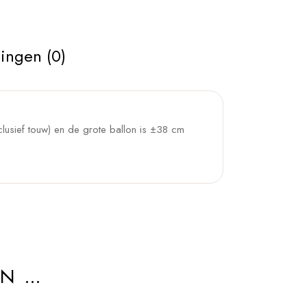
ingen (0)
clusief touw) en de grote ballon is ±38 cm
AN …