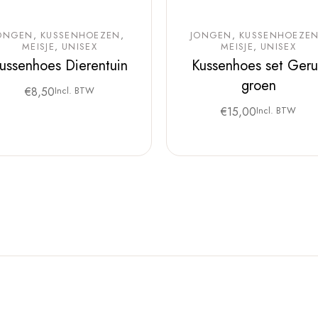
ONGEN
KUSSENHOEZEN
JONGEN
KUSSENHOEZE
MEISJE
UNISEX
MEISJE
UNISEX
ussenhoes Dierentuin
Kussenhoes set Geru
groen
€
8,50
Incl. BTW
€
15,00
Incl. BTW