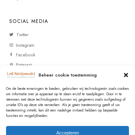
SOCIAL MEDIA
Twitter
Instagram
Facebook
Pinterest
Beheer cookie toestemming
CONTACT
Om de beste ervaringen te bieden, gebruiken wij technologieën zoals cookies
om informatie over je apparaat op te slaan en/of te raadplegen. Door in te
stemmen met deze technologieën kunnen wij gegevens zoals surfgedrag of
Vragen of wensen? Neem contact op!
unieke ID's op deze site verwerken. Als je geen toestemming geeft of uw
toestemming intrekt, kan dit een nadelige invloed hebben op bepaalde
+31 (0)6 229 021 29
functies en mogelijkheden.
info@lookhandgemaakt.nl
Accepteren