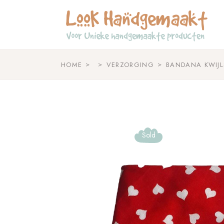
Skip
to
the
content
HOME
VERZORGING
BANDANA KWIJL
Sold