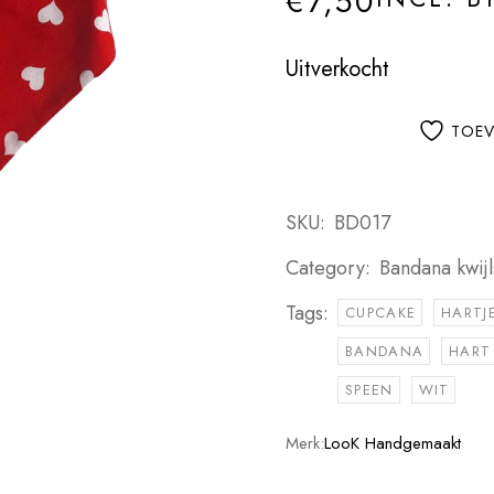
€
7,50
Uitverkocht
TOEV
SKU:
BD017
Category:
Bandana kwijl
Tags:
CUPCAKE
HARTJ
BANDANA
HART
SPEEN
WIT
Merk:
LooK Handgemaakt