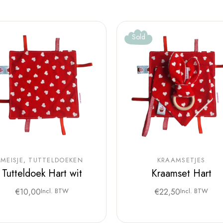
Sold
MEISJE
TUTTELDOEKEN
KRAAMSETJES
Tutteldoek Hart wit
Kraamset Hart
€
10,00
Incl. BTW
€
22,50
Incl. BTW