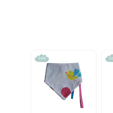
Sold
So