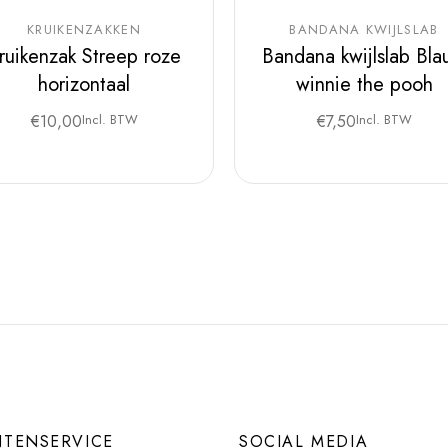
KRUIKENZAKKEN
BANDANA KWIJLSLAB
ruikenzak Streep roze
Bandana kwijlslab Bl
horizontaal
winnie the pooh
€
10,00
Incl. BTW
€
7,50
Incl. BTW
NTENSERVICE
SOCIAL MEDIA