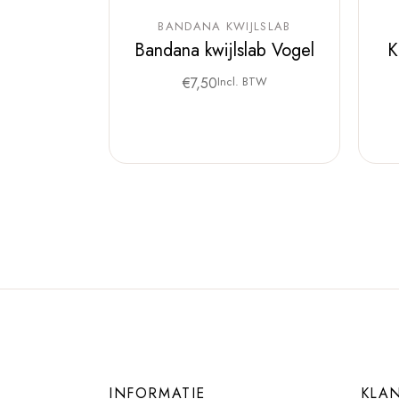
BANDANA KWIJLSLAB
Bandana kwijlslab Vogel
K
€
7,50
Incl. BTW
INFORMATIE
KLA