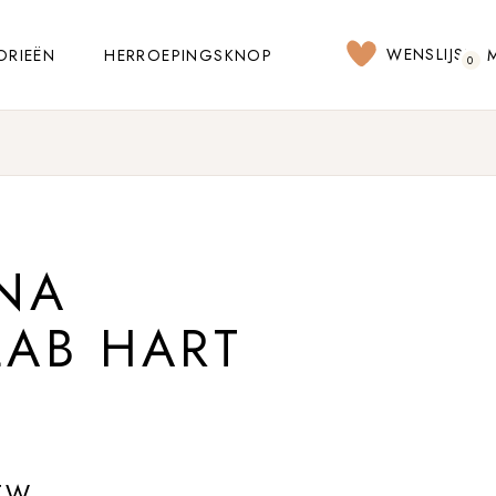
WENSLIJST
ORIEËN
HERROEPINGSKNOP
0
NA
LAB HART
TW