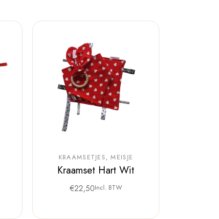
KRAAMSETJES
MEISJE
Kraamset Hart Wit
€
22,50
Incl. BTW