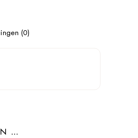
ingen (0)
AN …