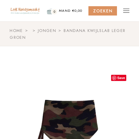
Skip
to
ZOEKEN
the
MAND
€
0,00
0
content
HOME
JONGEN
BANDANA KWIJLSLAB LEGER
GROEN
Save