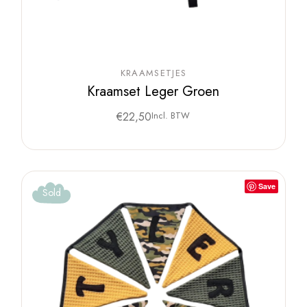
KRAAMSETJES
Kraamset Leger Groen
€
22,50
Incl. BTW
Save
Sold