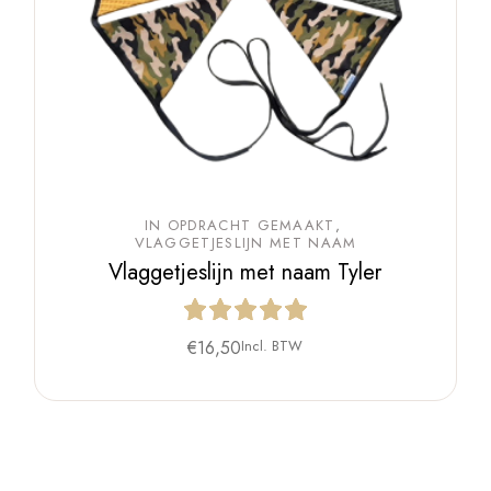
IN OPDRACHT GEMAAKT
VLAGGETJESLIJN MET NAAM
Vlaggetjeslijn met naam Tyler
€
16,50
Incl. BTW