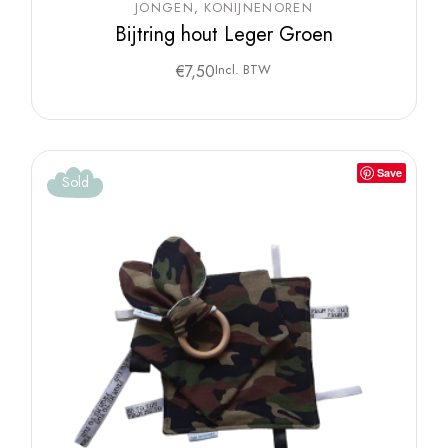
JONGEN
KONIJNENOREN
Bijtring hout Leger Groen
€
7,50
Incl. BTW
Save
Sold