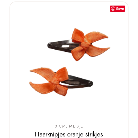
Save
3 CM
MEISJE
Haarknipjes oranje strikjes