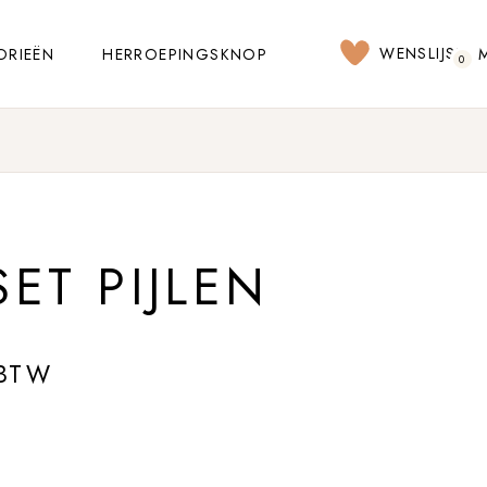
WENSLIJST
ORIEËN
HERROEPINGSKNOP
0
ET PIJLEN
 BTW