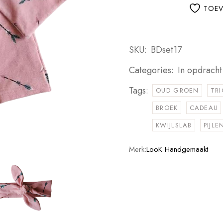
TOEV
SKU:
BDset17
Categories:
In opdrach
Tags:
OUD GROEN
TR
BROEK
CADEAU
KWIJLSLAB
PIJLE
Merk:
LooK Handgemaakt