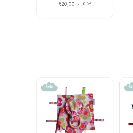
€
20,00
Incl. BTW
Sold
So