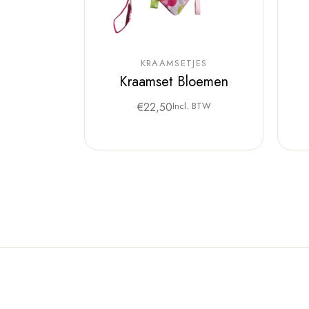
KRAAMSETJES
Kraamset Bloemen
€
22,50
Incl. BTW