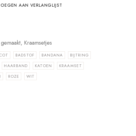
OEGEN AAN VERLANGLIJST
t gemaakt
,
Kraamsetjes
ICOT
BADSTOF
BANDANA
BIJTRING
HAARBAND
KATOEN
KRAAMSET
N
ROZE
WIT