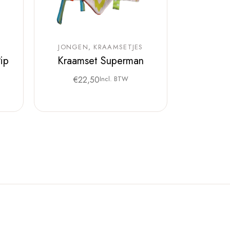
JONGEN
KRAAMSETJES
ip
Kraamset Superman
€
22,50
Incl. BTW