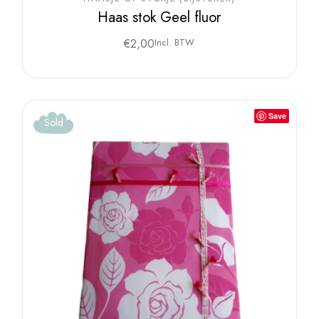
Haas stok Geel fluor
€
2,00
Incl. BTW
Save
Sold