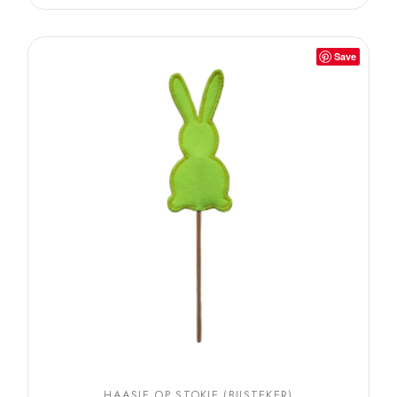
Save
HAASJE OP STOKJE (BIJSTEKER)