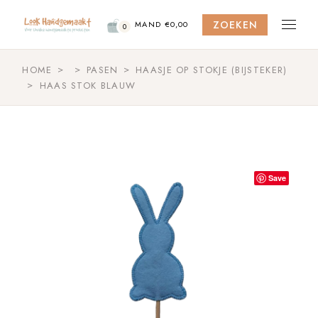
Skip
to
ZOEKEN
the
MAND
€
0,00
0
content
HOME
PASEN
HAASJE OP STOKJE (BIJSTEKER)
HAAS STOK BLAUW
Save