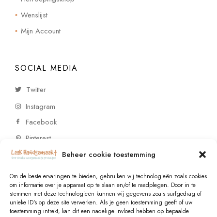
Wenslijst
Mijn Account
SOCIAL MEDIA
Twitter
Instagram
Facebook
Pinterest
Beheer cookie toestemming
CONTACT
Om de beste ervaringen te bieden, gebruiken wij technologieën zoals cookies
om informatie over je apparaat op te slaan en/of te raadplegen. Door in te
stemmen met deze technologieën kunnen wij gegevens zoals surfgedrag of
Vragen of wensen? Neem contact op!
unieke ID's op deze site verwerken. Als je geen toestemming geeft of uw
toestemming intrekt, kan dit een nadelige invloed hebben op bepaalde
+31 (0)6 229 021 29