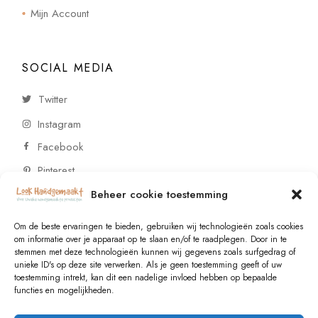
Mijn Account
SOCIAL MEDIA
Twitter
Instagram
Facebook
Pinterest
Beheer cookie toestemming
CONTACT
Om de beste ervaringen te bieden, gebruiken wij technologieën zoals cookies
om informatie over je apparaat op te slaan en/of te raadplegen. Door in te
stemmen met deze technologieën kunnen wij gegevens zoals surfgedrag of
Vragen of wensen? Neem contact op!
unieke ID's op deze site verwerken. Als je geen toestemming geeft of uw
toestemming intrekt, kan dit een nadelige invloed hebben op bepaalde
+31 (0)6 229 021 29
functies en mogelijkheden.
info@lookhandgemaakt.nl