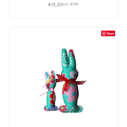
€
13,50
Incl. BTW
Save