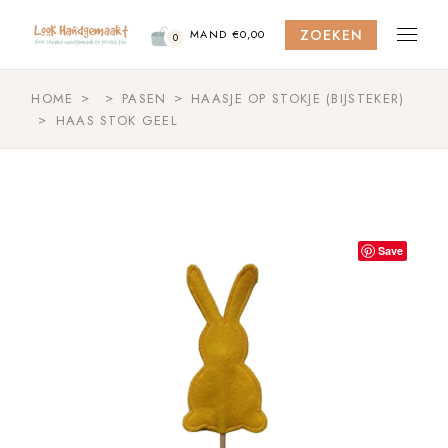
Skip
to
ZOEKEN
the
MAND
€
0,00
0
content
HOME
PASEN
HAASJE OP STOKJE (BIJSTEKER)
HAAS STOK GEEL
Save