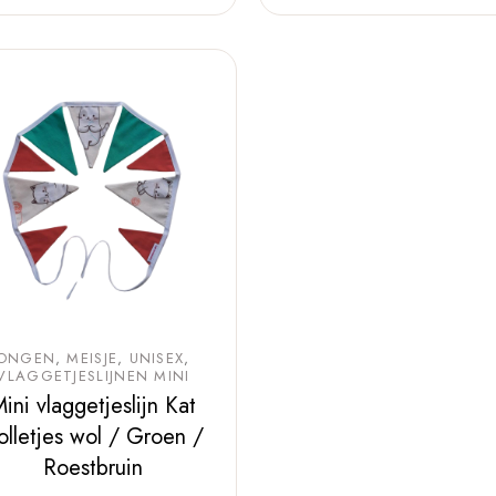
JONGEN
MEISJE
UNISEX
VLAGGETJESLIJNEN MINI
ini vlaggetjeslijn Kat
olletjes wol / Groen /
Roestbruin