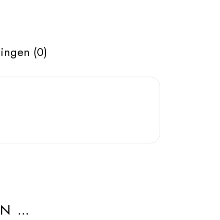
ingen (0)
AN …