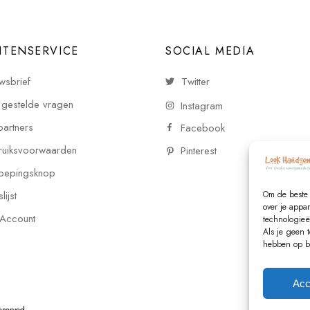
NTENSERVICE
SOCIAL MEDIA
wsbrief
Twitter
 gestelde vragen
Instagram
partners
Facebook
uiksvoorwaarden
Pinterest
oepingsknop
ijst
Om de beste 
over je appa
 Account
technologieë
Als je geen 
hebben op be
Acc