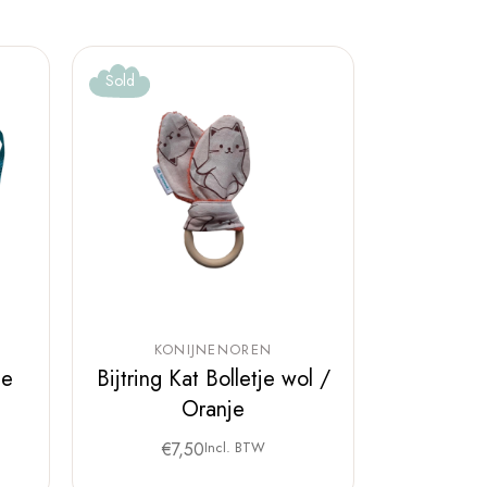
Sold
KONIJNENOREN
je
Bijtring Kat Bolletje wol /
Oranje
€
7,50
Incl. BTW