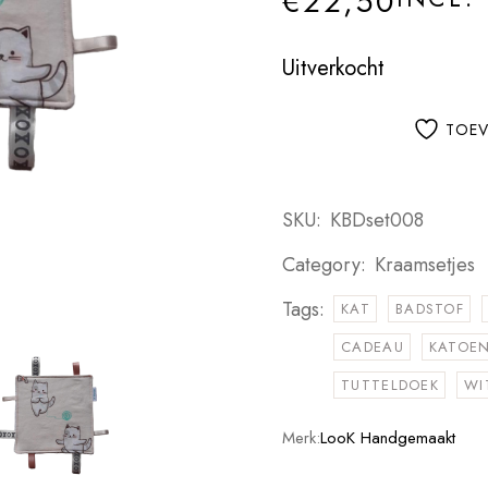
€
22,50
Uitverkocht
TOEV
SKU:
KBDset008
Category:
Kraamsetjes
Tags:
KAT
BADSTOF
CADEAU
KATOE
TUTTELDOEK
WI
Merk:
LooK Handgemaakt