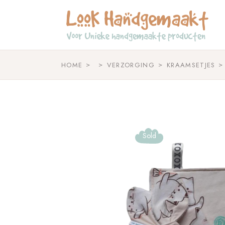
Skip
to
the
content
HOME
VERZORGING
KRAAMSETJES
Sold