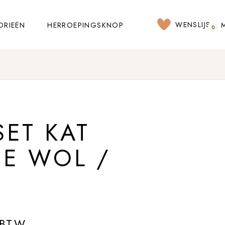
WENSLIJST
ORIEËN
HERROEPINGSKNOP
0
ET KAT
JE WOL /
 BTW