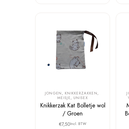
JONGEN
KNIKKERZAKKEN
MEISJE
UNISEX
Knikkerzak Kat Bolletje wol
M
/ Groen
B
€
7,50
Incl. BTW