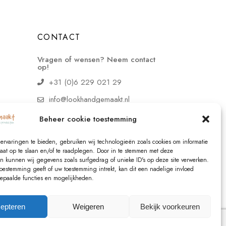
CONTACT
Vragen of wensen? Neem contact
op!
+31 (0)6 229 021 29
info@lookhandgemaakt.nl
Beheer cookie toestemming
ervaringen te bieden, gebruiken wij technologieën zoals cookies om informatie
raat op te slaan en/of te raadplegen. Door in te stemmen met deze
n kunnen wij gegevens zoals surfgedrag of unieke ID's op deze site verwerken.
toestemming geeft of uw toestemming intrekt, kan dit een nadelige invloed
paalde functies en mogelijkheden.
epteren
Weigeren
Bekijk voorkeuren