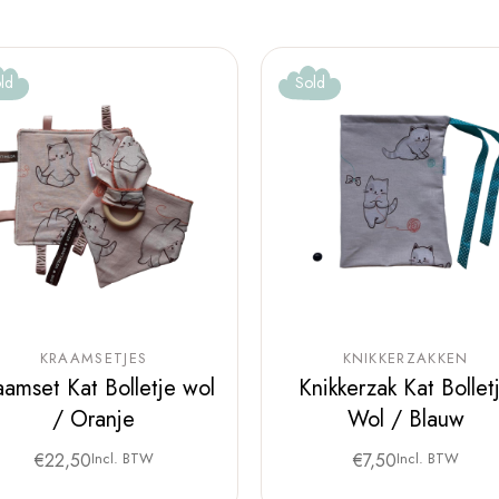
ld
Sold
KRAAMSETJES
KNIKKERZAKKEN
aamset Kat Bolletje wol
Knikkerzak Kat Bollet
/ Oranje
Wol / Blauw
€
22,50
Incl. BTW
€
7,50
Incl. BTW