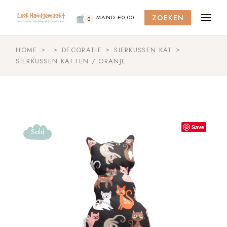
Skip
to
ZOEKEN
the
MAND
€
0,00
0
content
HOME
DECORATIE
SIERKUSSEN KAT
SIERKUSSEN KATTEN / ORANJE
Save
Sold