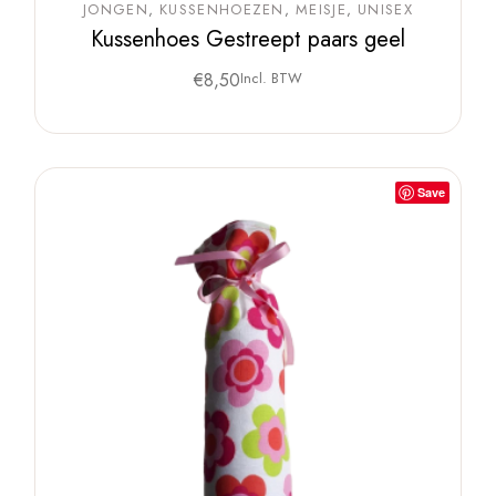
JONGEN
KUSSENHOEZEN
MEISJE
UNISEX
Kussenhoes Gestreept paars geel
€
8,50
Incl. BTW
Save