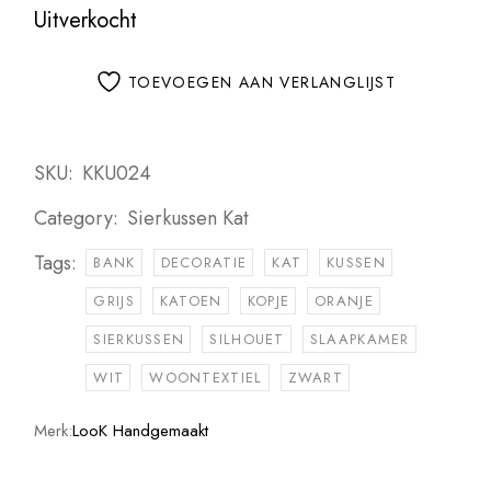
Uitverkocht
TOEVOEGEN AAN VERLANGLIJST
SKU:
KKU024
Category:
Sierkussen Kat
Tags:
BANK
DECORATIE
KAT
KUSSEN
GRIJS
KATOEN
KOPJE
ORANJE
SIERKUSSEN
SILHOUET
SLAAPKAMER
WIT
WOONTEXTIEL
ZWART
Merk:
LooK Handgemaakt