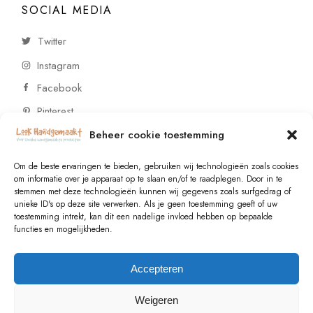
SOCIAL MEDIA
Twitter
Instagram
Facebook
Pinterest
Beheer cookie toestemming
CONTACT
Om de beste ervaringen te bieden, gebruiken wij technologieën zoals cookies
om informatie over je apparaat op te slaan en/of te raadplegen. Door in te
stemmen met deze technologieën kunnen wij gegevens zoals surfgedrag of
Vragen of wensen? Neem contact op!
unieke ID's op deze site verwerken. Als je geen toestemming geeft of uw
toestemming intrekt, kan dit een nadelige invloed hebben op bepaalde
+31 (0)6 229 021 29
functies en mogelijkheden.
info@lookhandgemaakt.nl
Accepteren
Weigeren