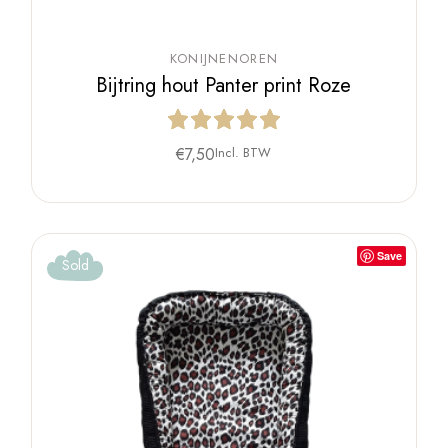
KONIJNENOREN
Bijtring hout Panter print Roze
€
7,50
Incl. BTW
Save
Sold