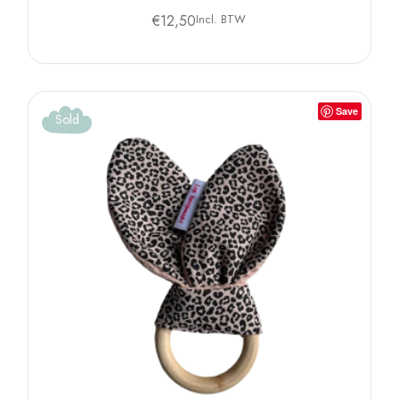
€
12,50
Incl. BTW
Save
Sold