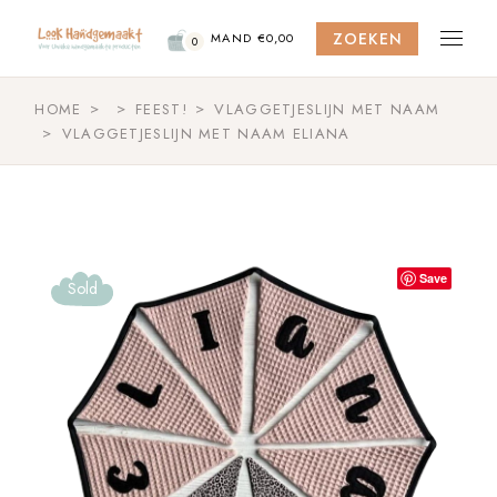
Skip
to
ZOEKEN
the
MAND
€
0,00
0
content
HOME
FEEST!
VLAGGETJESLIJN MET NAAM
VLAGGETJESLIJN MET NAAM ELIANA
Save
Sold