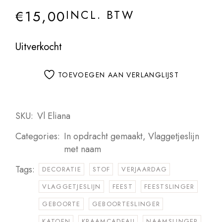
€
15,00
INCL. BTW
Uitverkocht
TOEVOEGEN AAN VERLANGLIJST
SKU:
Vl Eliana
Categories:
In opdracht gemaakt
,
Vlaggetjeslijn
met naam
Tags:
DECORATIE
STOF
VERJAARDAG
VLAGGETJESLIJN
FEEST
FEESTSLINGER
GEBOORTE
GEBOORTESLINGER
KATOEN
KRAAMCADEAU
NAAMSLINGER