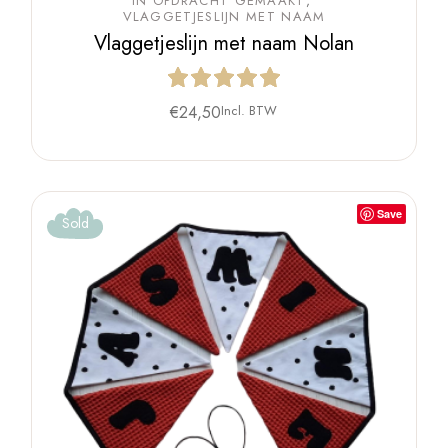
IN OPDRACHT GEMAAKT
VLAGGETJESLIJN MET NAAM
Vlaggetjeslijn met naam Nolan
€
24,50
Incl. BTW
Save
Sold