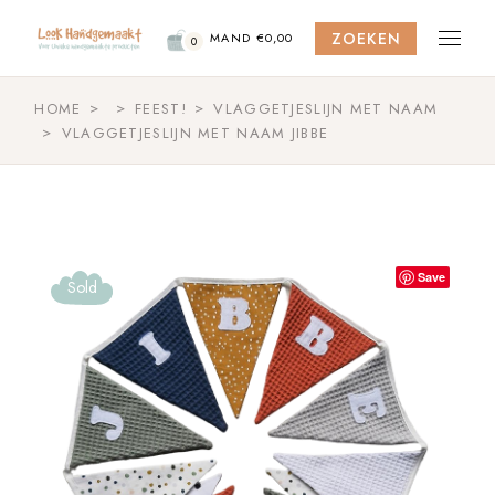
Skip
to
ZOEKEN
the
MAND
€
0,00
0
content
HOME
FEEST!
VLAGGETJESLIJN MET NAAM
VLAGGETJESLIJN MET NAAM JIBBE
Save
Sold