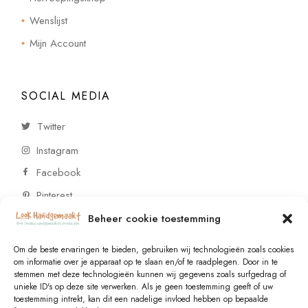
Wenslijst
Mijn Account
SOCIAL MEDIA
Twitter
Instagram
Facebook
Pinterest
Beheer cookie toestemming
CONTACT
Om de beste ervaringen te bieden, gebruiken wij technologieën zoals cookies
om informatie over je apparaat op te slaan en/of te raadplegen. Door in te
stemmen met deze technologieën kunnen wij gegevens zoals surfgedrag of
Vragen of wensen? Neem contact op!
unieke ID's op deze site verwerken. Als je geen toestemming geeft of uw
toestemming intrekt, kan dit een nadelige invloed hebben op bepaalde
+31 (0)6 229 021 29