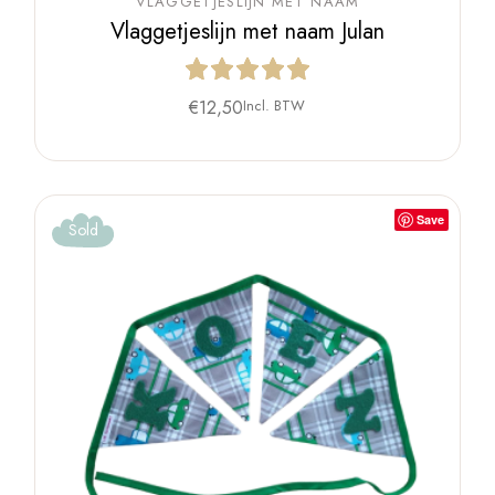
VLAGGETJESLIJN MET NAAM
Vlaggetjeslijn met naam Julan
€
12,50
Incl. BTW
Save
Sold