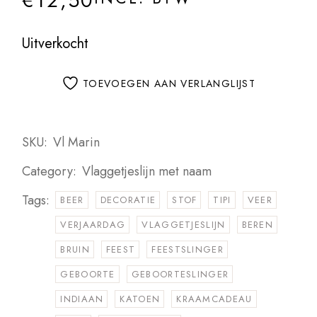
€
12,50
Uitverkocht
TOEVOEGEN AAN VERLANGLIJST
SKU:
Vl Marin
Category:
Vlaggetjeslijn met naam
Tags:
BEER
DECORATIE
STOF
TIPI
VEER
VERJAARDAG
VLAGGETJESLIJN
BEREN
BRUIN
FEEST
FEESTSLINGER
GEBOORTE
GEBOORTESLINGER
INDIAAN
KATOEN
KRAAMCADEAU