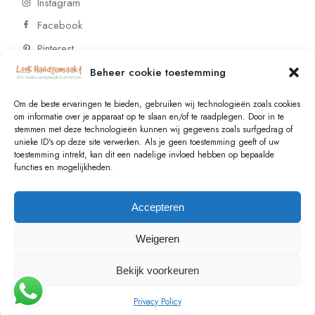
Instagram
Facebook
Pinterest
Beheer cookie toestemming
CONTACT
Om de beste ervaringen te bieden, gebruiken wij technologieën zoals cookies
om informatie over je apparaat op te slaan en/of te raadplegen. Door in te
stemmen met deze technologieën kunnen wij gegevens zoals surfgedrag of
Vragen of wensen? Neem contact op!
unieke ID's op deze site verwerken. Als je geen toestemming geeft of uw
toestemming intrekt, kan dit een nadelige invloed hebben op bepaalde
+31 (0)6 229 021 29
functies en mogelijkheden.
info@lookhandgemaakt.nl
Accepteren
Weigeren
Bekijk voorkeuren
© 2023
Valk Systems
, All Rights Reserved
Privacy Policy