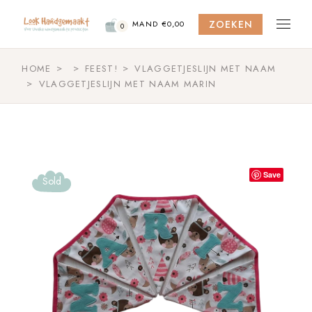
Skip
to
ZOEKEN
the
MAND
€
0,00
0
content
HOME
FEEST!
VLAGGETJESLIJN MET NAAM
VLAGGETJESLIJN MET NAAM MARIN
Save
Sold