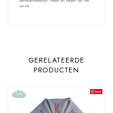
katoenenwafelstof. Naam en hartjes zijn van
wit vilt.
GERELATEERDE
PRODUCTEN
Save
Sold