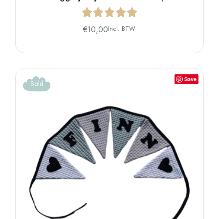
€
10,00
Incl. BTW
Save
Sold