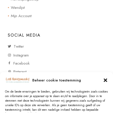
Wenslijst
Mijn Account
SOCIAL MEDIA
Twitter
Instagram
Facebook
Pinterest
Beheer cookie toestemming
CONTACT
Om de beste ervaringen te bieden, gebruiken wij technologieën zoals cookies
om informatie over je apparaat op te slaan en/of te raadplegen. Door in te
stemmen met deze technologieën kunnen wij gegevens zoals surfgedrag of
Vragen of wensen? Neem contact op!
unieke ID's op deze site verwerken. Als je geen toestemming geeft of uw
toestemming intrekt, kan dit een nadelige invloed hebben op bepaalde
+31 (0)6 229 021 29