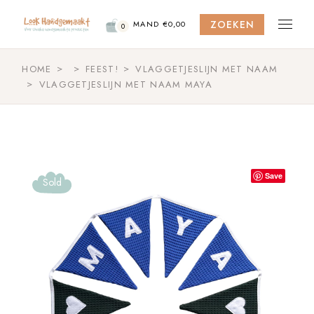
Skip
to
ZOEKEN
the
MAND
€
0,00
0
content
HOME
FEEST!
VLAGGETJESLIJN MET NAAM
VLAGGETJESLIJN MET NAAM MAYA
Save
Sold