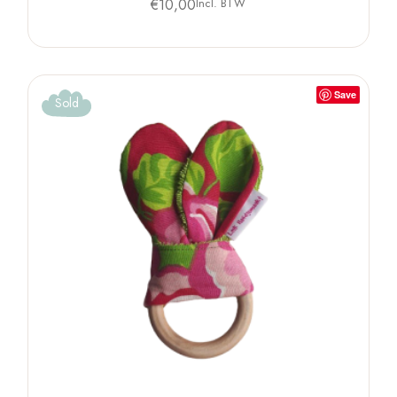
€
10,00
Incl. BTW
Save
Sold