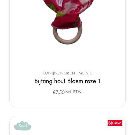
KONIJNENOREN
MEISJE
Bijtring hout Bloem roze 1
€
7,50
Incl. BTW
Save
Sold