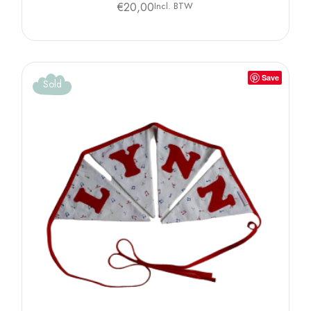
€
20,00
Incl. BTW
Save
Sold