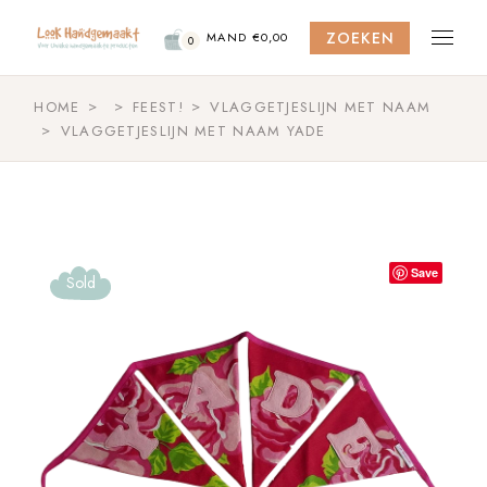
Skip
to
ZOEKEN
the
MAND
€
0,00
0
content
HOME
FEEST!
VLAGGETJESLIJN MET NAAM
VLAGGETJESLIJN MET NAAM YADE
Save
Sold