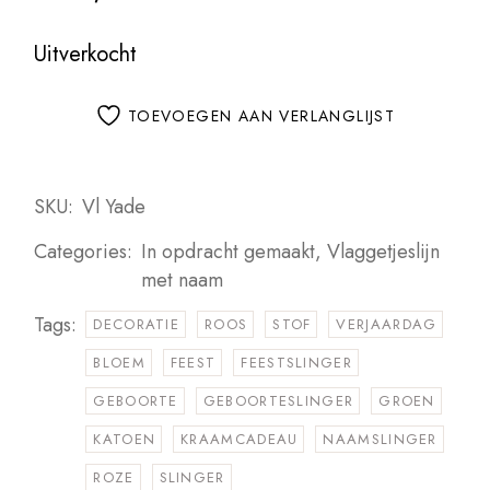
Uitverkocht
TOEVOEGEN AAN VERLANGLIJST
SKU:
Vl Yade
Categories:
In opdracht gemaakt
,
Vlaggetjeslijn
met naam
Tags:
DECORATIE
ROOS
STOF
VERJAARDAG
BLOEM
FEEST
FEESTSLINGER
GEBOORTE
GEBOORTESLINGER
GROEN
KATOEN
KRAAMCADEAU
NAAMSLINGER
ROZE
SLINGER