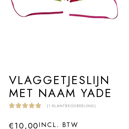
VLAGGETJESLIJN
MET NAAM YADE
(
1
KLANTBEOORDELING)
€
10,00
INCL. BTW