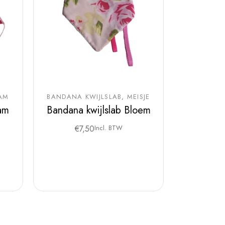
AM
BANDANA KWIJLSLAB
MEISJE
am
Bandana kwijlslab Bloem
€
7,50
Incl. BTW