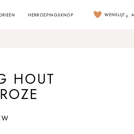
WENSLIJST
ORIEËN
HERROEPINGSKNOP
0
NG HOUT
 ROZE
TW