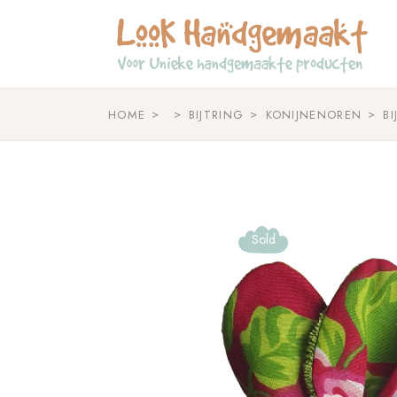
Skip
to
the
content
HOME
BIJTRING
KONIJNENOREN
B
Sold