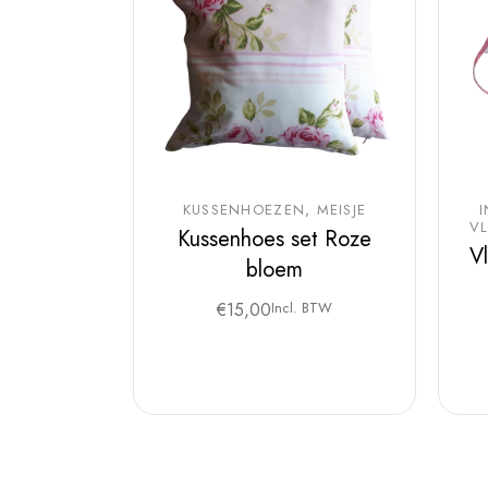
KUSSENHOEZEN
MEISJE
V
Kussenhoes set Roze
V
bloem
€
15,00
Incl. BTW