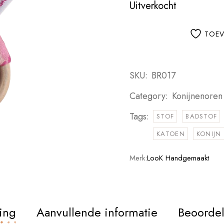
Uitverkocht
TOEV
SKU:
BR017
Category:
Konijnenoren
Tags:
STOF
BADSTOF
KATOEN
KONIJN
Merk:
LooK Handgemaakt
ing
Aanvullende informatie
Beoordel