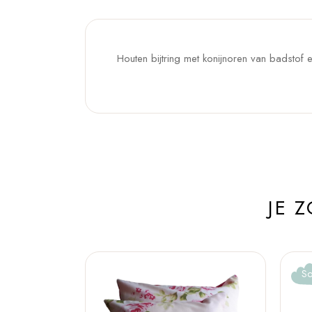
Houten bijtring met konijnoren van badstof
JE 
So