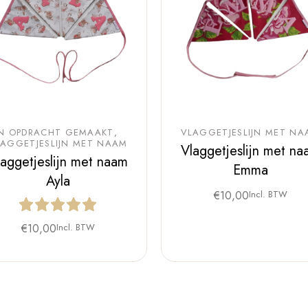
IN OPDRACHT GEMAAKT
VLAGGETJESLIJN MET NA
LAGGETJESLIJN MET NAAM
Vlaggetjeslijn met na
laggetjeslijn met naam
Emma
Ayla
€
10,00
Incl. BTW
€
10,00
Incl. BTW