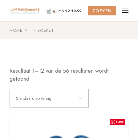
Skip
to
ZOEKEN
the
MAND
€
0,00
0
content
HOME
BOEKET
Resultaat 1–12 van de 56 resultaten wordt
getoond
Standaard sortering
Save