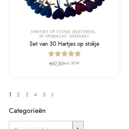
HARTJES OP STOKJE (BIJSTEKER)
IN OPDRACHT GEMAAKT
Set van 30 Hartjes op stokje
€
67,50
Incl. BTW
1
2
3
4
5
Categorieën
Een
categorie