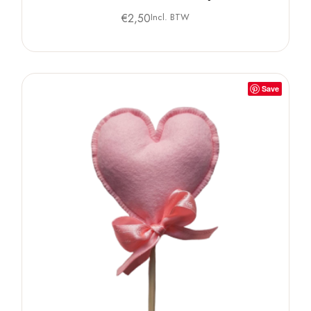
€
2,50
Incl. BTW
Save