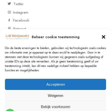
Twitter
Instagram
Facebook
Pinterest
Beheer cookie toestemming
CONTACT
Om de beste ervaringen te bieden, gebruiken wij technologieën zoals cookies
om informatie over je apparaat op te slaan en/of te raadplegen. Door in te
stemmen met deze technologieën kunnen wij gegevens zoals surfgedrag of
Vragen of wensen? Neem contact op!
unieke ID's op deze site verwerken. Als je geen toestemming geeft of uw
toestemming intrekt, kan dit een nadelige invloed hebben op bepaalde
+31 (0)6 229 021 29
functies en mogelijkheden.
info@lookhandgemaakt.nl
Accepteren
Weigeren
Bekijk voorkeuren
© 2023
Valk Systems
, All Rights Reserved