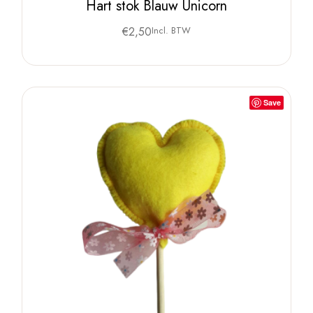
Hart stok Blauw Unicorn
€
2,50
Incl. BTW
Save