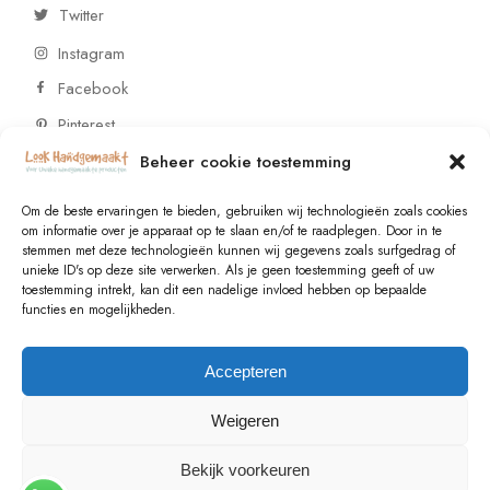
Twitter
Instagram
Facebook
Pinterest
Beheer cookie toestemming
CONTACT
Om de beste ervaringen te bieden, gebruiken wij technologieën zoals cookies
om informatie over je apparaat op te slaan en/of te raadplegen. Door in te
stemmen met deze technologieën kunnen wij gegevens zoals surfgedrag of
Vragen of wensen? Neem contact op!
unieke ID's op deze site verwerken. Als je geen toestemming geeft of uw
toestemming intrekt, kan dit een nadelige invloed hebben op bepaalde
+31 (0)6 229 021 29
functies en mogelijkheden.
info@lookhandgemaakt.nl
Accepteren
Weigeren
Bekijk voorkeuren
© 2023
Valk Systems
, All Rights Reserved