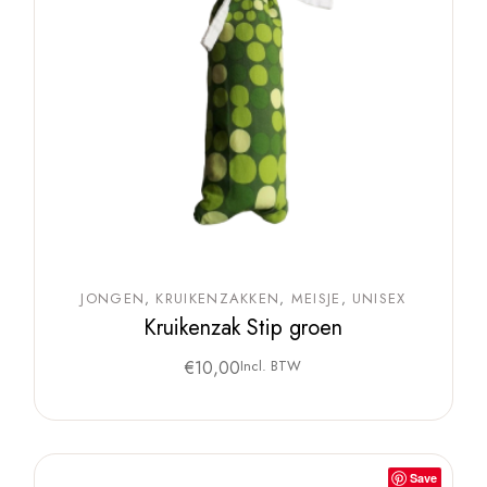
JONGEN
KRUIKENZAKKEN
MEISJE
UNISEX
Kruikenzak Stip groen
€
10,00
Incl. BTW
Save