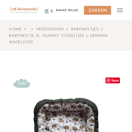
Skip
to
ZOEKEN
the
MAND
€
0,00
0
content
HOME
VERZORGING
BABYNESTJES
BABYNESTJE XL OLIFANT VOGELTJES / DENNEN
WAFELSTOF
Save
Sold