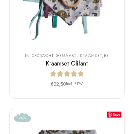
IN OPDRACHT GEMAAKT
KRAAMSETJES
Kraamset Olifant
€
22,50
Incl. BTW
Save
Sold