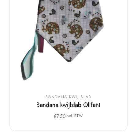
BANDANA KWIJLSLAB
Bandana kwijlslab Olifant
€
7,50
Incl. BTW