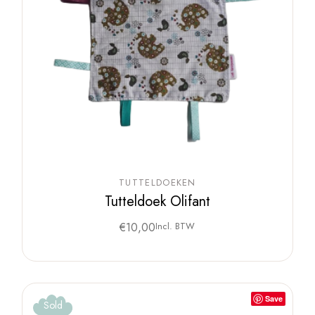
TUTTELDOEKEN
Tutteldoek Olifant
€
10,00
Incl. BTW
Save
Sold