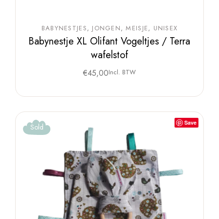
BABYNESTJES
JONGEN
MEISJE
UNISEX
Babynestje XL Olifant Vogeltjes / Terra
wafelstof
€
45,00
Incl. BTW
Save
Sold