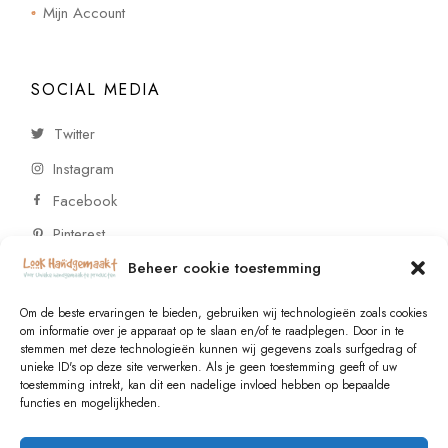
Mijn Account
SOCIAL MEDIA
Twitter
Instagram
Facebook
Pinterest
Beheer cookie toestemming
CONTACT
Om de beste ervaringen te bieden, gebruiken wij technologieën zoals cookies
om informatie over je apparaat op te slaan en/of te raadplegen. Door in te
stemmen met deze technologieën kunnen wij gegevens zoals surfgedrag of
Vragen of wensen? Neem contact op!
unieke ID's op deze site verwerken. Als je geen toestemming geeft of uw
toestemming intrekt, kan dit een nadelige invloed hebben op bepaalde
+31 (0)6 229 021 29
functies en mogelijkheden.
info@lookhandgemaakt.nl