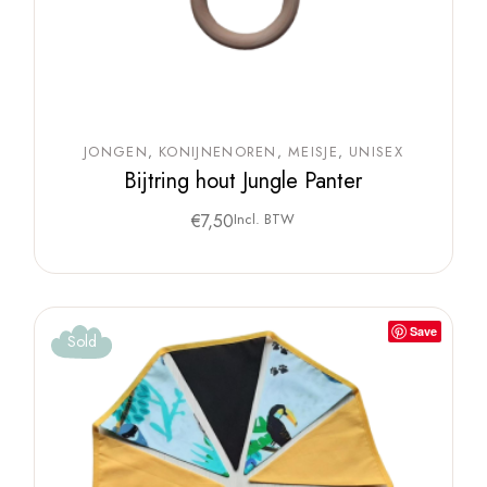
JONGEN
KONIJNENOREN
MEISJE
UNISEX
Bijtring hout Jungle Panter
€
7,50
Incl. BTW
Save
Sold