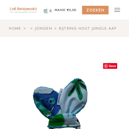
Skip
to
ZOEKEN
the
MAND
€
0,00
0
content
HOME
JONGEN
BIJTRING HOUT JUNGLE AAP
Save