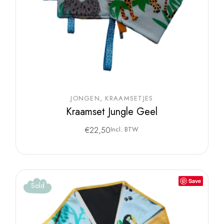
JONGEN
KRAAMSETJES
Kraamset Jungle Geel
€
22,50
Incl. BTW
Save
Sold