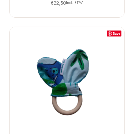
€
22,50
Incl. BTW
Save