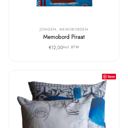
JONGEN
MEMOBORDEN
Memobord Piraat
€
12,00
Incl. BTW
Save