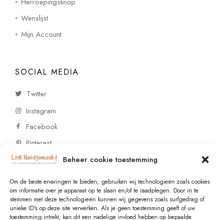
Herroepingsknop
Wenslijst
Mijn Account
SOCIAL MEDIA
Twitter
Instagram
Facebook
Pinterest
Beheer cookie toestemming
CONTACT
Om de beste ervaringen te bieden, gebruiken wij technologieën zoals cookies
om informatie over je apparaat op te slaan en/of te raadplegen. Door in te
stemmen met deze technologieën kunnen wij gegevens zoals surfgedrag of
Vragen of wensen? Neem contact op!
unieke ID's op deze site verwerken. Als je geen toestemming geeft of uw
toestemming intrekt, kan dit een nadelige invloed hebben op bepaalde
+31 (0)6 229 021 29