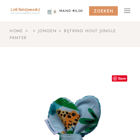
Skip
to
ZOEKEN
the
MAND
€
0,00
0
content
HOME
JONGEN
BIJTRING HOUT JUNGLE
PANTER
Save