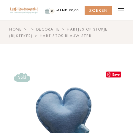
Skip
to
ZOEKEN
the
MAND
€
0,00
0
content
HOME
DECORATIE
HARTJES OP STOKJE
(BIJSTEKER)
HART STOK BLAUW STER
Save
Sold