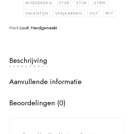
MOEDERDAG
STER
STOK
STRIK
VALENTIJN
VERJAARDAG
VILT
WIT
Merk:
LooK Handgemaakt
Beschrijving
Aanvullende informatie
Beoordelingen (0)