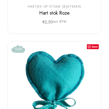
HARTJES OP STOKJE (BIJSTEKER)
Hart stok Roze
€
2,50
Incl. BTW
Save
Sold