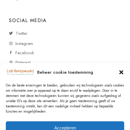
SOCIAL MEDIA
Twitter
Instagram
Facebook
Pinterest
Beheer cookie toestemming
CONTACT
Om de beste ervaringen te bieden, gebruiken wij technologieën zoals cookies
om informatie over je apparaat op te slaan en/of te raadplegen. Door in te
stemmen met deze technologieën kunnen wij gegevens zoals surfgedrag of
Vragen of wensen? Neem contact op!
unieke ID's op deze site verwerken. Als je geen toestemming geeft of uw
toestemming intrekt, kan dit een nadelige invloed hebben op bepaalde
+31 (0)6 229 021 29
functies en mogelijkheden.
info@lookhandgemaakt.nl
Accepteren