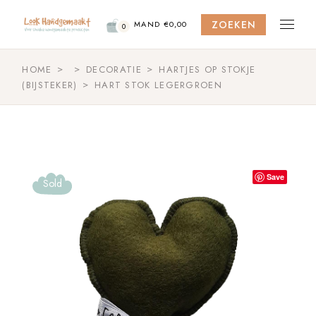
Skip
to
ZOEKEN
the
MAND
€
0,00
0
content
HOME
DECORATIE
HARTJES OP STOKJE
(BIJSTEKER)
HART STOK LEGERGROEN
Save
Sold