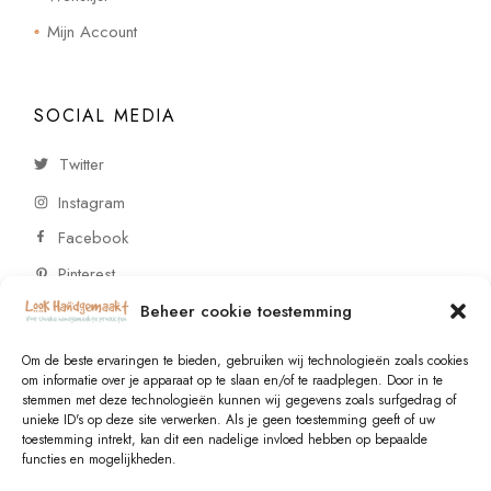
Mijn Account
SOCIAL MEDIA
Twitter
Instagram
Facebook
Pinterest
Beheer cookie toestemming
CONTACT
Om de beste ervaringen te bieden, gebruiken wij technologieën zoals cookies
om informatie over je apparaat op te slaan en/of te raadplegen. Door in te
stemmen met deze technologieën kunnen wij gegevens zoals surfgedrag of
Vragen of wensen? Neem contact op!
unieke ID's op deze site verwerken. Als je geen toestemming geeft of uw
toestemming intrekt, kan dit een nadelige invloed hebben op bepaalde
+31 (0)6 229 021 29
functies en mogelijkheden.
info@lookhandgemaakt.nl