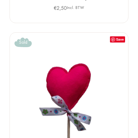
€
2,50
Incl. BTW
Save
Sold