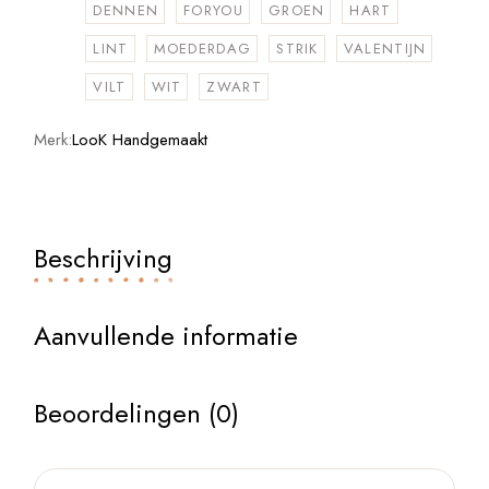
DENNEN
FORYOU
GROEN
HART
LINT
MOEDERDAG
STRIK
VALENTIJN
VILT
WIT
ZWART
Merk:
LooK Handgemaakt
Beschrijving
Aanvullende informatie
Beoordelingen (0)