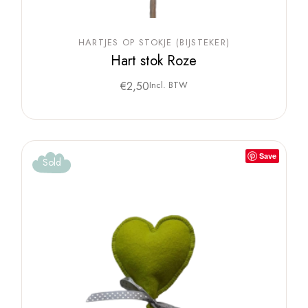
HARTJES OP STOKJE (BIJSTEKER)
Hart stok Roze
€
2,50
Incl. BTW
Save
Sold