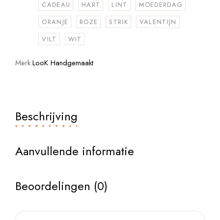
CADEAU
HART
LINT
MOEDERDAG
ORANJE
ROZE
STRIK
VALENTIJN
VILT
WIT
Merk:
LooK Handgemaakt
Beschrijving
Aanvullende informatie
Beoordelingen (0)