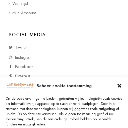
Wenslijst
Mijn Account
SOCIAL MEDIA
Twitter
Instagram
Facebook
Pinterest
Beheer cookie toestemming
CONTACT
Om de beste ervaringen te bieden, gebruiken wij technologieën zoals cookies
om informatie over je apparaat op te slaan en/of te raadplegen. Door in te
stemmen met deze technologieën kunnen wij gegevens zoals surfgedrag of
Vragen of wensen? Neem contact op!
unieke ID's op deze site verwerken. Als je geen toestemming geeft of uw
toestemming intrekt, kan dit een nadelige invloed hebben op bepaalde
+31 (0)6 229 021 29
functies en mogelijkheden.