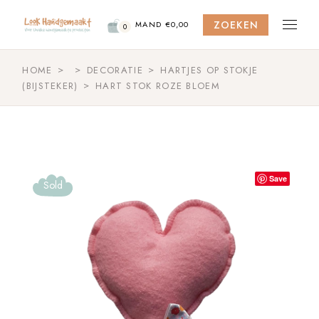
Skip
to
ZOEKEN
the
MAND
€
0,00
0
content
HOME
DECORATIE
HARTJES OP STOKJE
(BIJSTEKER)
HART STOK ROZE BLOEM
Save
Sold