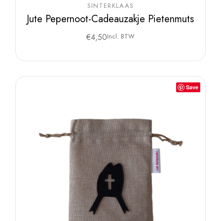
SINTERKLAAS
Jute Pepernoot-Cadeauzakje Pietenmuts
€
4,50
Incl. BTW
Save