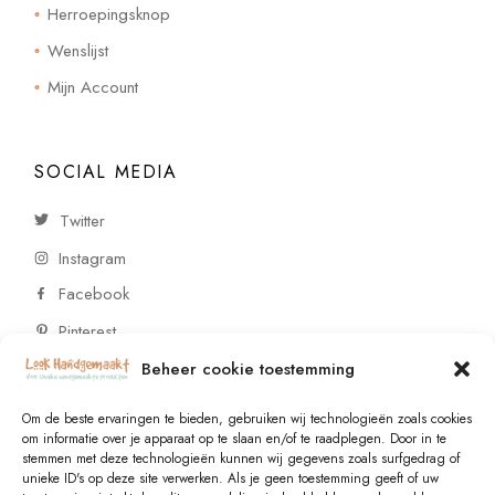
Herroepingsknop
Wenslijst
Mijn Account
SOCIAL MEDIA
Twitter
Instagram
Facebook
Pinterest
Beheer cookie toestemming
CONTACT
Om de beste ervaringen te bieden, gebruiken wij technologieën zoals cookies
om informatie over je apparaat op te slaan en/of te raadplegen. Door in te
stemmen met deze technologieën kunnen wij gegevens zoals surfgedrag of
Vragen of wensen? Neem contact op!
unieke ID's op deze site verwerken. Als je geen toestemming geeft of uw