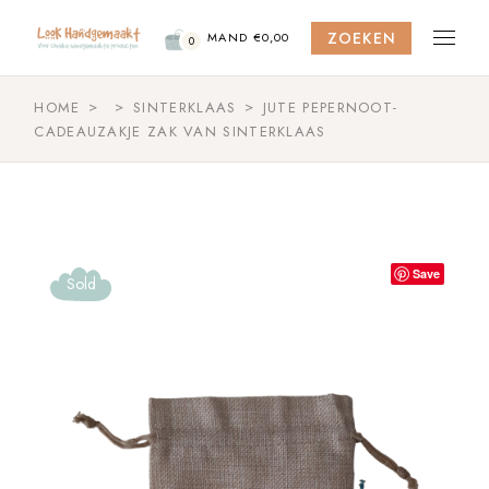
Skip
to
ZOEKEN
the
MAND
€
0,00
0
content
HOME
SINTERKLAAS
JUTE PEPERNOOT-
CADEAUZAKJE ZAK VAN SINTERKLAAS
Save
Sold