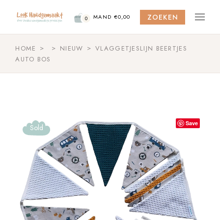
Skip
to
ZOEKEN
the
MAND
€
0,00
0
content
HOME
NIEUW
VLAGGETJESLIJN BEERTJES
AUTO BOS
Save
Sold