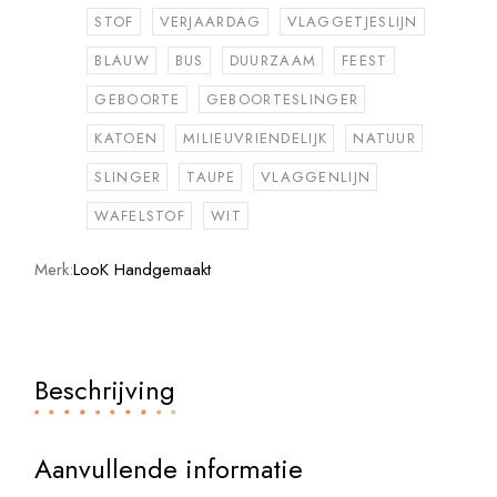
STOF
VERJAARDAG
VLAGGETJESLIJN
BLAUW
BUS
DUURZAAM
FEEST
GEBOORTE
GEBOORTESLINGER
KATOEN
MILIEUVRIENDELIJK
NATUUR
SLINGER
TAUPE
VLAGGENLIJN
WAFELSTOF
WIT
Merk:
LooK Handgemaakt
Beschrijving
Aanvullende informatie