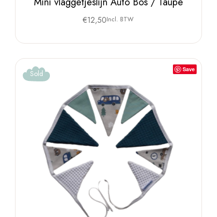
Mini vlaggetjeslijn Auto Bos / Taupe
€
12,50
Incl. BTW
Save
Sold