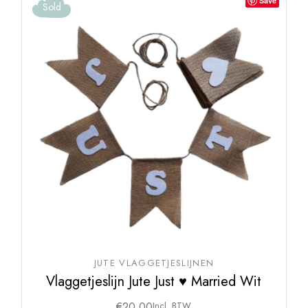
Save
Sold
JUTE VLAGGETJESLIJNEN
Vlaggetjeslijn Jute Just ♥ Married Wit
€
20,00
Incl. BTW