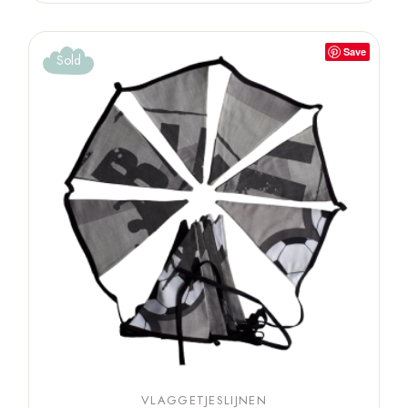
Save
Sold
VLAGGETJESLIJNEN