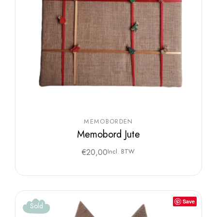
MEMOBORDEN
Memobord Jute
€
20,00
Incl. BTW
Save
Sold