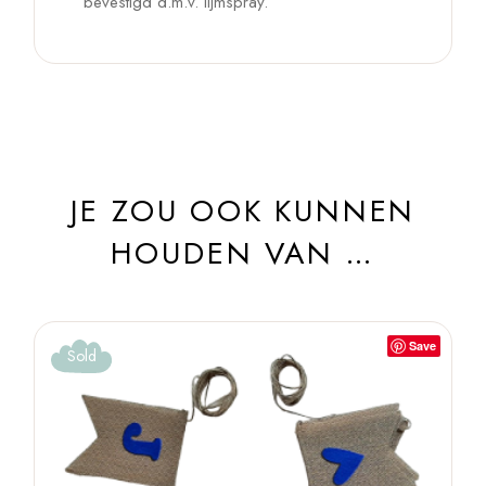
bevestigd d.m.v. lijmspray.
JE ZOU OOK KUNNEN
HOUDEN VAN …
Save
Sold