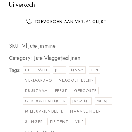
Uitverkocht
TOEVOEGEN AAN VERLANGLIJST
SKU:
Vl Jute Jasmine
Category:
Jute Vlaggetjeslijnen
Tags:
DECORATIE
JUTE
NAAM
TIPI
VERJAARDAG
VLAGGETJESLIJN
DUURZAAM
FEEST
GEBOORTE
GEBOORTESLINGER
JASMINE
MEISJE
MILIEUVRIENDELIJK
NAAMSLINGER
SLINGER
TIPITENT
VILT
VLAGGENLIJN