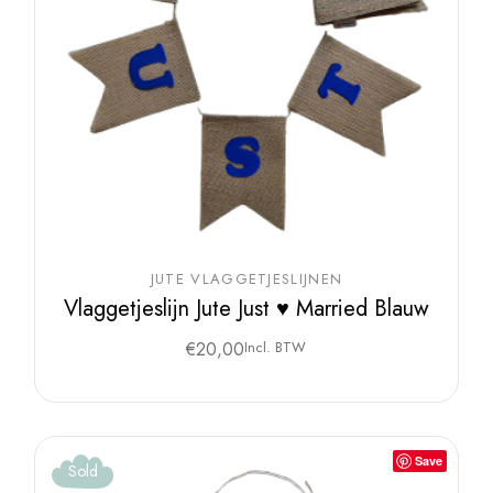
JUTE VLAGGETJESLIJNEN
Vlaggetjeslijn Jute Just ♥ Married Blauw
€
20,00
Incl. BTW
Save
Sold