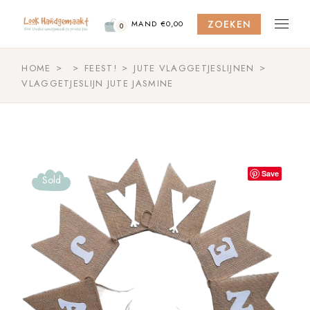
Skip
to
ZOEKEN
the
MAND
€
0,00
0
content
HOME
FEEST!
JUTE VLAGGETJESLIJNEN
VLAGGETJESLIJN JUTE JASMINE
Save
Sold