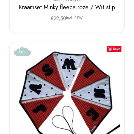
Kraamset Minky fleece roze / Wit stip
€
22,50
Incl. BTW
Save
Sold