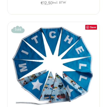
€
12,50
Incl. BTW
Save
Sold