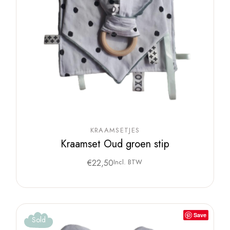
KRAAMSETJES
Kraamset Oud groen stip
€
22,50
Incl. BTW
Save
Sold