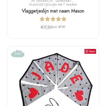
IN OPDRACHT GEMAAKT
VLAGGETJESLIJN MET NAAM
Vlaggetjeslijn met naam Mason
€
17,50
Incl. BTW
Save
Sold