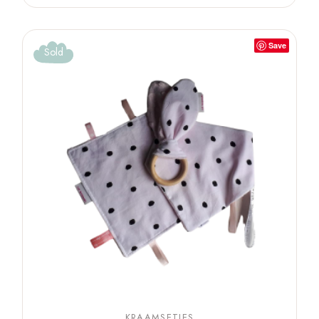
Save
Sold
KRAAMSETJES