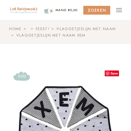
Skip
to
ZOEKEN
the
MAND
€
0,00
0
content
HOME
FEEST!
VLAGGETJESLIJN MET NAAM
VLAGGETJESLIJN MET NAAM XEM
Save
Sold