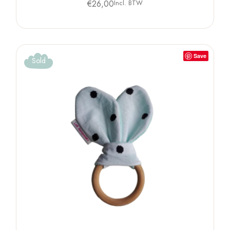
€
26,00
Incl. BTW
Save
Sold