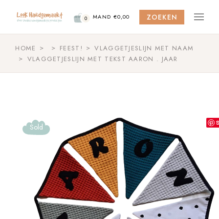
Skip
to
ZOEKEN
the
MAND
€
0,00
0
content
HOME
FEEST!
VLAGGETJESLIJN MET NAAM
VLAGGETJESLIJN MET TEKST AARON . JAAR
Sold