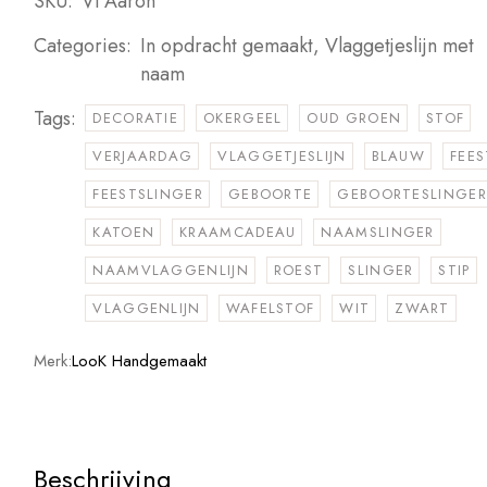
SKU:
Vl Aaron
Categories:
In opdracht gemaakt
,
Vlaggetjeslijn met
naam
Tags:
DECORATIE
OKERGEEL
OUD GROEN
STOF
VERJAARDAG
VLAGGETJESLIJN
BLAUW
FEES
FEESTSLINGER
GEBOORTE
GEBOORTESLINGER
KATOEN
KRAAMCADEAU
NAAMSLINGER
NAAMVLAGGENLIJN
ROEST
SLINGER
STIP
VLAGGENLIJN
WAFELSTOF
WIT
ZWART
Merk:
LooK Handgemaakt
Beschrijving