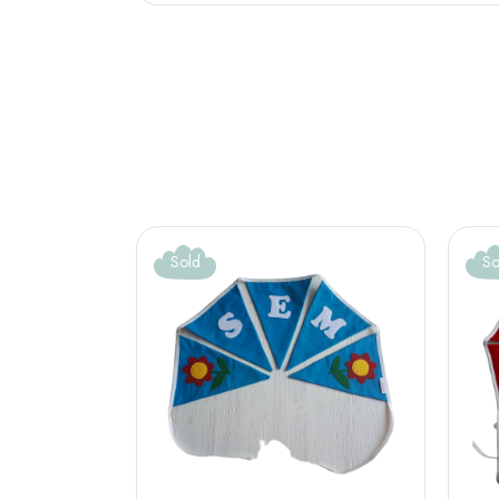
Sold
So