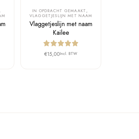
IN OPDRACHT GEMAAKT
AM
VLAGGETJESLIJN MET NAAM
am
Vlaggetjeslijn met naam
Kailee
€
15,00
Incl. BTW