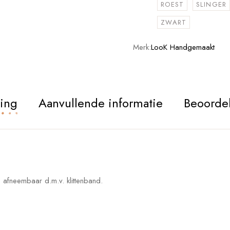
ROEST
SLINGER
ZWART
Merk:
LooK Handgemaakt
ving
Aanvullende informatie
Beoordel
is afneembaar d.m.v. klittenband.