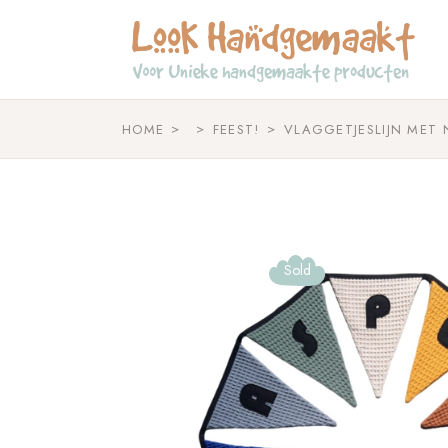
Skip
to
the
content
HOME
FEEST!
VLAGGETJESLIJN MET
Sold