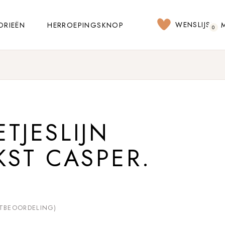
WENSLIJST
ORIEËN
HERROEPINGSKNOP
0
TJESLIJN
KST CASPER.
TBEOORDELING)