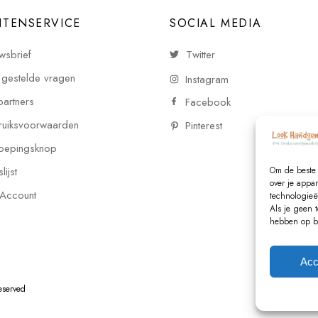
NTENSERVICE
SOCIAL MEDIA
wsbrief
Twitter
 gestelde vragen
Instagram
partners
Facebook
uiksvoorwaarden
Pinterest
oepingsknop
ijst
Om de beste 
over je appa
 Account
technologieë
Als je geen 
hebben op be
Acc
Reserved