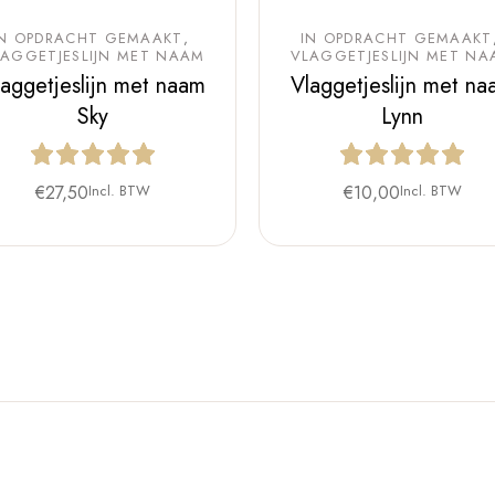
IN OPDRACHT GEMAAKT
IN OPDRACHT GEMAAKT
LAGGETJESLIJN MET NAAM
VLAGGETJESLIJN MET NA
laggetjeslijn met naam
Vlaggetjeslijn met na
Sky
Lynn
€
27,50
Incl. BTW
€
10,00
Incl. BTW