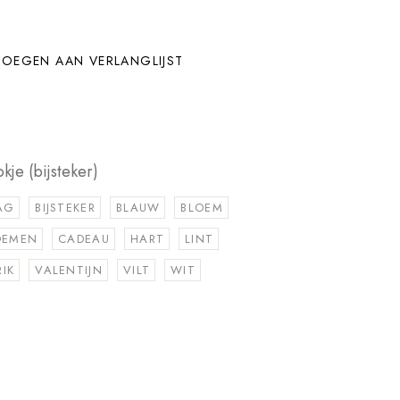
OEGEN AAN VERLANGLIJST
kje (bijsteker)
AG
BIJSTEKER
BLAUW
BLOEM
OEMEN
CADEAU
HART
LINT
RIK
VALENTIJN
VILT
WIT