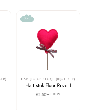
Sold
KER)
HARTJES OP STOKJE (BIJSTEKER)
Hart stok Fluor Roze 1
€
2,50
Incl. BTW