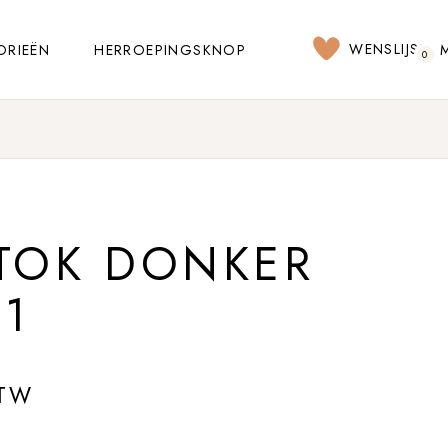
WENSLIJST
ORIEËN
HERROEPINGSKNOP
0
TOK DONKER
1
BTW