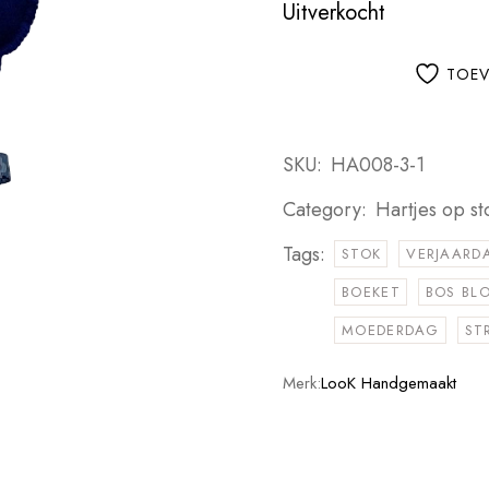
Uitverkocht
TOEV
SKU:
HA008-3-1
Category:
Hartjes op sto
Tags:
STOK
VERJAARD
BOEKET
BOS BL
MOEDERDAG
ST
Merk:
LooK Handgemaakt