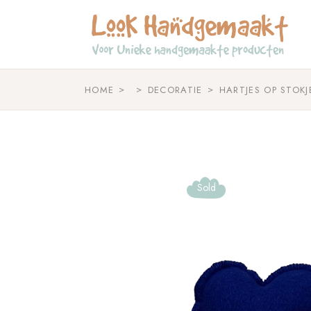
Skip
to
the
content
HOME
DECORATIE
HARTJES OP STOKJE
Sold