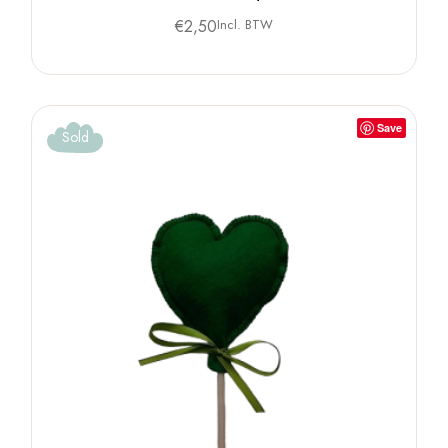
€
2,50
Incl. BTW
Save
Sold