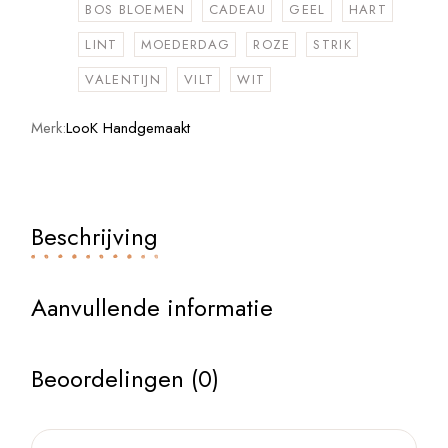
BOS BLOEMEN
CADEAU
GEEL
HART
LINT
MOEDERDAG
ROZE
STRIK
VALENTIJN
VILT
WIT
Merk:
LooK Handgemaakt
Beschrijving
Aanvullende informatie
Beoordelingen (0)