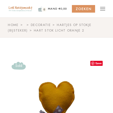
Skip
to
ZOEKEN
the
MAND
€
0,00
0
content
HOME
DECORATIE
HARTJES OP STOKJE
(BIJSTEKER)
HART STOK LICHT ORANJE 2
Save
Sold