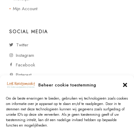
Mijn Account
SOCIAL MEDIA
Twitter
Instagram
Facebook
Pinterest
Beheer cookie toestemming
CONTACT
Om de beste ervaringen te bieden, gebruiken wij technologieën zoals cookies
om informatie over je apparaat op te slaan en/of te raadplegen. Door in te
stemmen met deze technologieën kunnen wij gegevens zoals surfgedrag of
Vragen of wensen? Neem contact op!
unieke ID's op deze site verwerken. Als je geen toestemming geeft of uw
toestemming intrekt, kan dit een nadelige invloed hebben op bepaalde
+31 (0)6 229 021 29
functies en mogelijkheden.
info@lookhandgemaakt.nl