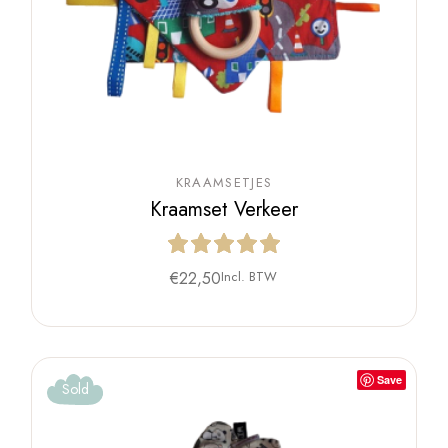
KRAAMSETJES
Kraamset Verkeer
€
22,50
Incl. BTW
Save
Sold