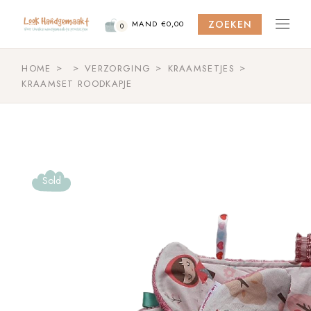
Skip
to
ZOEKEN
the
MAND
€
0,00
0
content
HOME
VERZORGING
KRAAMSETJES
KRAAMSET ROODKAPJE
Sold