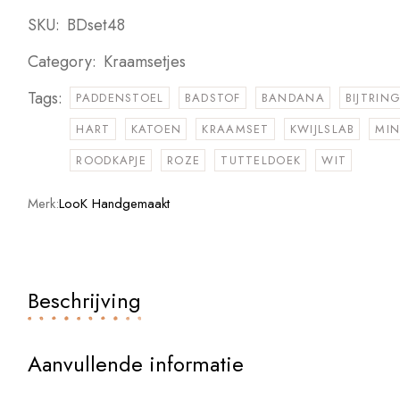
SKU:
BDset48
Category:
Kraamsetjes
Tags:
PADDENSTOEL
BADSTOF
BANDANA
BIJTRIN
HART
KATOEN
KRAAMSET
KWIJLSLAB
MI
ROODKAPJE
ROZE
TUTTELDOEK
WIT
Merk:
LooK Handgemaakt
Beschrijving
Aanvullende informatie