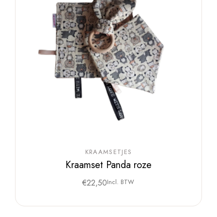
KRAAMSETJES
Kraamset Panda roze
€
22,50
Incl. BTW