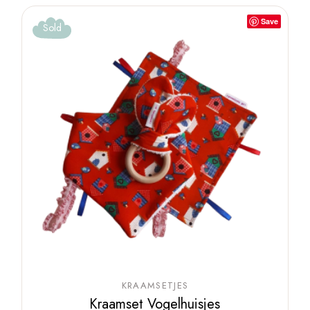
Save
Sold
KRAAMSETJES
Kraamset Vogelhuisjes