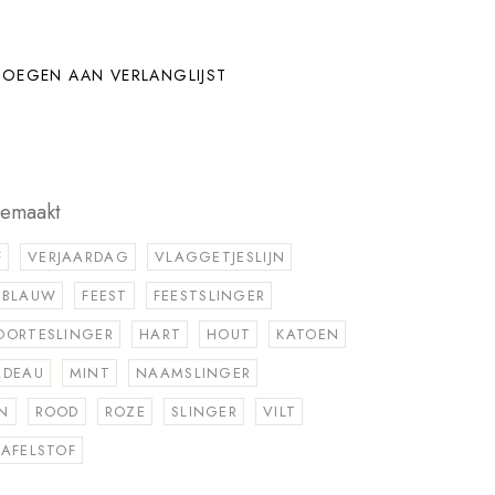
OEGEN AAN VERLANGLIJST
gemaakt
F
VERJAARDAG
VLAGGETJESLIJN
BLAUW
FEEST
FEESTSLINGER
OORTESLINGER
HART
HOUT
KATOEN
ADEAU
MINT
NAAMSLINGER
N
ROOD
ROZE
SLINGER
VILT
AFELSTOF