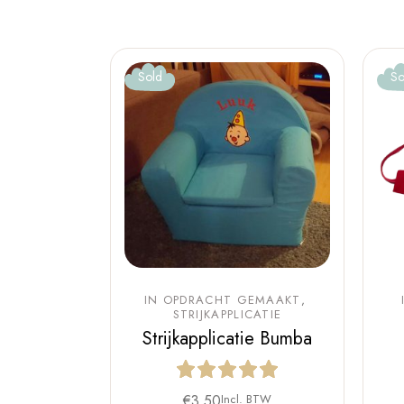
Sold
So
IN OPDRACHT GEMAAKT
STRIJKAPPLICATIE
Strijkapplicatie Bumba
€
3,50
Incl. BTW