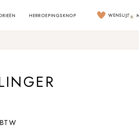
WENSLIJST
ORIEËN
HERROEPINGSKNOP
0
LINGER
 BTW