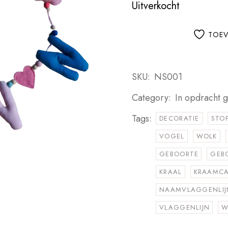
Uitverkocht
TOEV
SKU:
NS001
Category:
In opdracht 
Tags:
DECORATIE
STO
VOGEL
WOLK
GEBOORTE
GEB
KRAAL
KRAAMC
NAAMVLAGGENLIJ
VLAGGENLIJN
W