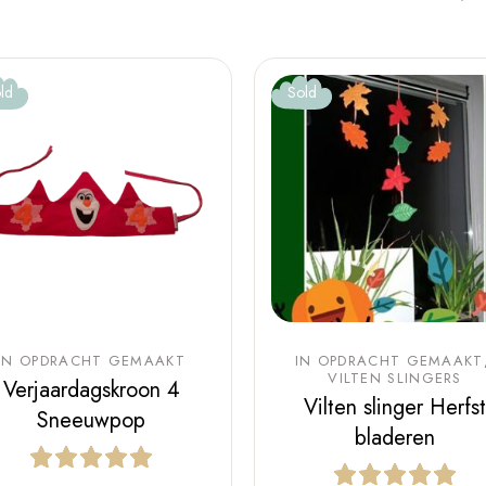
ld
Sold
IN OPDRACHT GEMAAKT
IN OPDRACHT GEMAAKT
VILTEN SLINGERS
Verjaardagskroon 4
Vilten slinger Herfst
Sneeuwpop
bladeren