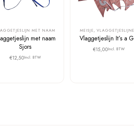
LAGGETJESLIJN MET NAAM
MEISJE
VLAGGETJESLIJN
laggetjeslijn met naam
Vlaggetjeslijn It’s a Gi
Sjors
€
15,00
Incl. BTW
€
12,50
Incl. BTW