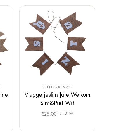
N
SINTERKLAAS
mine
Vlaggetjeslijn Jute Welkom
Sint&Piet Wit
€
25,00
Incl. BTW