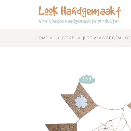
Skip
to
the
content
HOME
FEEST!
JUTE VLAGGETJESLIJN
Sold