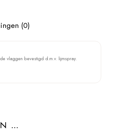
ingen (0)
op de vlaggen bevestigd d.m.v. lijmspray.
AN …