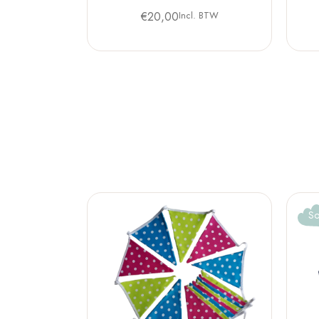
€
20,00
Incl. BTW
So