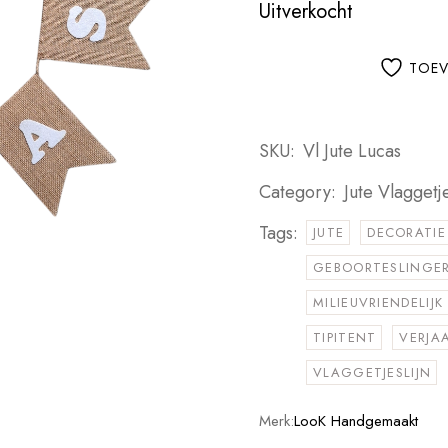
Uitverkocht
TOEV
SKU:
Vl Jute Lucas
Category:
Jute Vlaggetje
Tags:
JUTE
DECORATIE
GEBOORTESLINGE
MILIEUVRIENDELIJK
TIPITENT
VERJA
VLAGGETJESLIJN
Merk:
LooK Handgemaakt