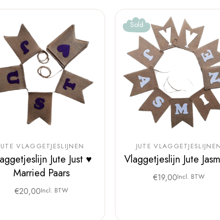
Sold
JUTE VLAGGETJESLIJNEN
JUTE VLAGGETJESLIJNE
aggetjeslijn Jute Just ♥
Vlaggetjeslijn Jute Jas
Married Paars
€
19,00
Incl. BTW
€
20,00
Incl. BTW