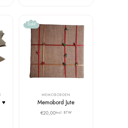
Sold
N
MEMOBORDEN
t ♥
Memobord Jute
€
20,00
Incl. BTW