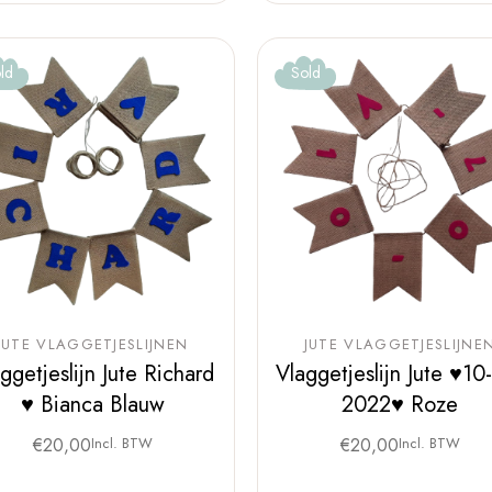
ld
Sold
JUTE VLAGGETJESLIJNEN
JUTE VLAGGETJESLIJNE
ggetjeslijn Jute Richard
Vlaggetjeslijn Jute ♥10
♥ Bianca Blauw
2022♥ Roze
€
20,00
Incl. BTW
€
20,00
Incl. BTW