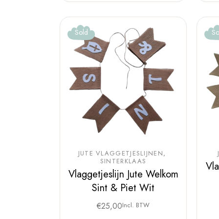
Sold
So
JUTE VLAGGETJESLIJNEN
SINTERKLAAS
Vla
Vlaggetjeslijn Jute Welkom
Sint & Piet Wit
€
25,00
Incl. BTW