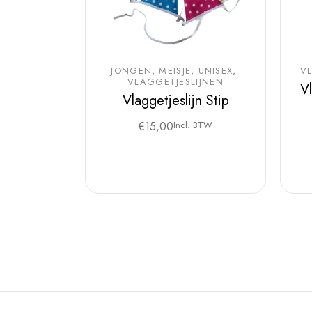
JONGEN
MEISJE
UNISEX
V
VLAGGETJESLIJNEN
V
Vlaggetjeslijn Stip
€
15,00
Incl. BTW