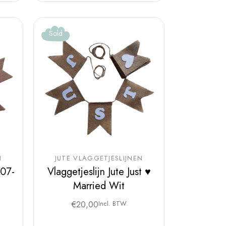
Sold
N
JUTE VLAGGETJESLIJNEN
-07-
Vlaggetjeslijn Jute Just ♥
Married Wit
€
20,00
Incl. BTW