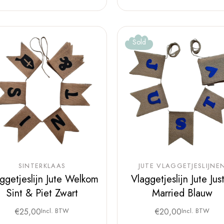
Sold
SINTERKLAAS
JUTE VLAGGETJESLIJNE
ggetjeslijn Jute Welkom
Vlaggetjeslijn Jute Jus
Sint & Piet Zwart
Married Blauw
€
25,00
Incl. BTW
€
20,00
Incl. BTW