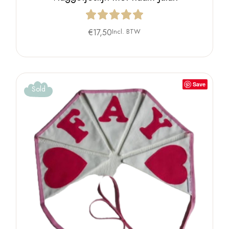
€
17,50
Incl. BTW
Save
Sold