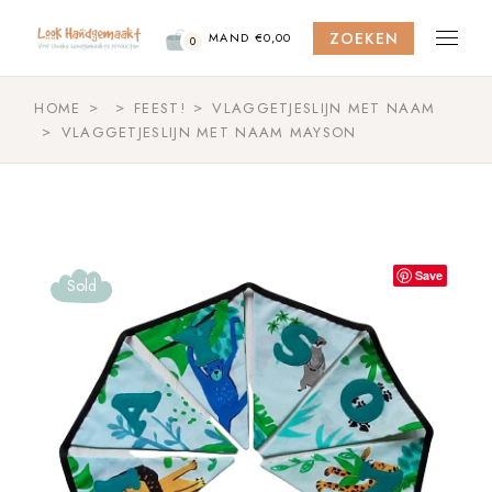
Skip
to
ZOEKEN
the
MAND
€
0,00
0
content
HOME
FEEST!
VLAGGETJESLIJN MET NAAM
VLAGGETJESLIJN MET NAAM MAYSON
Save
Sold