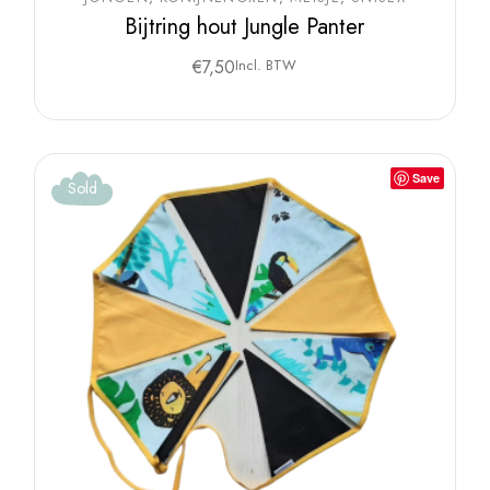
Bijtring hout Jungle Panter
€
7,50
Incl. BTW
Save
Sold