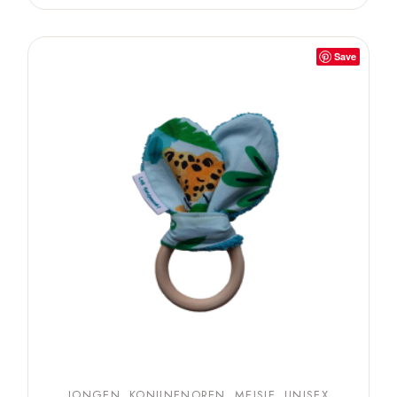
Save
JONGEN
KONIJNENOREN
MEISJE
UNISEX