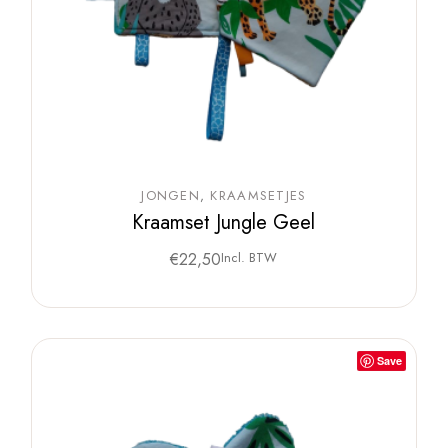
JONGEN
KRAAMSETJES
Kraamset Jungle Geel
€
22,50
Incl. BTW
Save