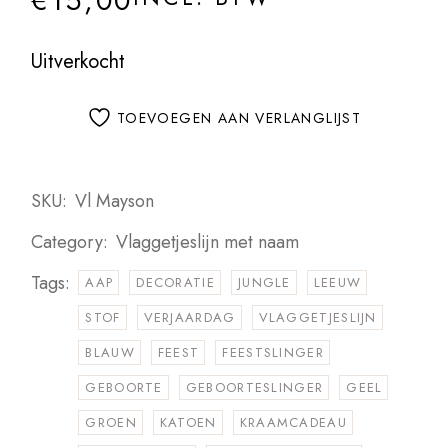
€
15,00
Uitverkocht
TOEVOEGEN AAN VERLANGLIJST
SKU:
Vl Mayson
Category:
Vlaggetjeslijn met naam
Tags:
AAP
DECORATIE
JUNGLE
LEEUW
STOF
VERJAARDAG
VLAGGETJESLIJN
BLAUW
FEEST
FEESTSLINGER
GEBOORTE
GEBOORTESLINGER
GEEL
GROEN
KATOEN
KRAAMCADEAU