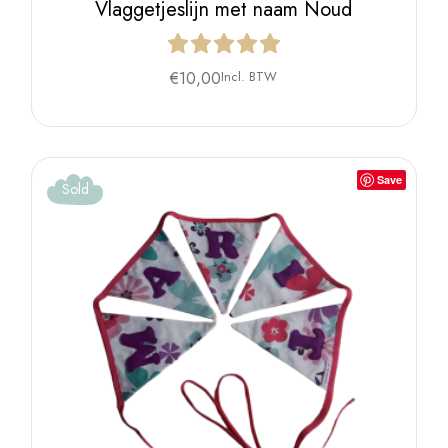
Vlaggetjeslijn met naam Noud
€
10,00
Incl. BTW
Save
Sold