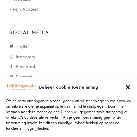
Mijn Account
SOCIAL MEDIA
Twitter
Instagram
Facebook
Pinterest
Beheer cookie toestemming
CONTACT
Om de beste ervaringen te bieden, gebruiken wij technologieën zoals cookies
om informatie over je apparaat op te slaan en/of te raadplegen. Door in te
stemmen met deze technologieën kunnen wij gegevens zoals surfgedrag of
Vragen of wensen? Neem contact op!
unieke ID's op deze site verwerken. Als je geen toestemming geeft of uw
toestemming intrekt, kan dit een nadelige invloed hebben op bepaalde
+31 (0)6 229 021 29
functies en mogelijkheden.
info@lookhandgemaakt.nl