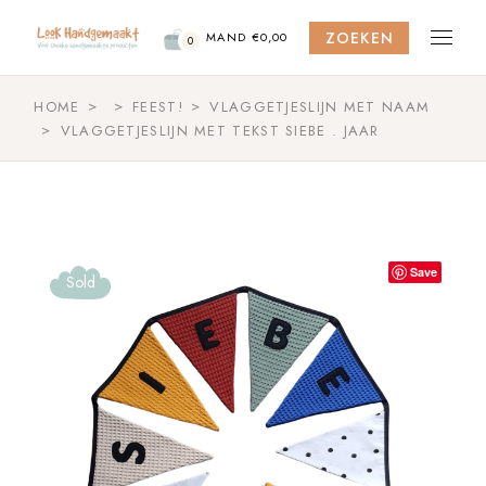
Skip
to
ZOEKEN
the
MAND
€
0,00
0
content
HOME
FEEST!
VLAGGETJESLIJN MET NAAM
VLAGGETJESLIJN MET TEKST SIEBE . JAAR
Save
Sold