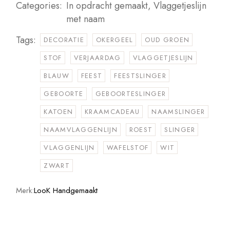
Categories:
In opdracht gemaakt
,
Vlaggetjeslijn
met naam
Tags:
DECORATIE
OKERGEEL
OUD GROEN
STOF
VERJAARDAG
VLAGGETJESLIJN
BLAUW
FEEST
FEESTSLINGER
GEBOORTE
GEBOORTESLINGER
KATOEN
KRAAMCADEAU
NAAMSLINGER
NAAMVLAGGENLIJN
ROEST
SLINGER
VLAGGENLIJN
WAFELSTOF
WIT
ZWART
Merk:
LooK Handgemaakt